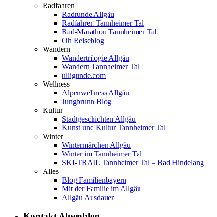
Radfahren
Radrunde Allgäu
Radfahren Tannheimer Tal
Rad-Marathon Tannheimer Tal
Oh Reiseblog
Wandern
Wandertrilogie Allgäu
Wandern Tannheimer Tal
ulligunde.com
Wellness
Alpenwellness Allgäu
Jungbrunn Blog
Kultur
Stadtgeschichten Allgäu
Kunst und Kultur Tannheimer Tal
Winter
Wintermärchen Allgäu
Winter im Tannheimer Tal
SKI-TRAIL Tannheimer Tal – Bad Hindelang
Alles
Blog Familienbayern
Mit der Familie im Allgäu
Allgäu Ausdauer
Kontakt Alpenblog