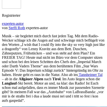
Registrierter
experten-autor
von
Steffi Roth
experten-autor
Musik – sie begleitet mich durch fast jeden Tag. Mit dem Radio-
Wecker schlage ich die Augen auf und schwinge mich beflügelt von
den Worten „I wish that I could fly into the sky so very high just like
a dragonfly“ von Lenny Kravitz aus dem Bett. Duschen,
Zähneputzen, Frühstücken – und was steht auf dem Plan? Ein
FREIER TAG! Heute mal nicht im Büro vor dem Computer sitzen
und schon bei den leisen Schritten des Chefs den „Imperial March
oder Darth Vaders Theme“ aus dem berühmten Film „Star Wars
Episode V: Das Imperium schlägt zurück“ hintergründig im Ohr zu
haben. Heute geht es raus in die Natur. Also ab ins
Tannheimer Tal
– ab in die
Allgäuer Alpen
nach
Tirol
. Im Auto liegen schon die
Langlauf
-Ski bereit. Motor an und, na klar: das Radio! Ist Euch
schon mal aufgefallen, dass es immer Musik zur passenden Szenerie
gibt? In meinem Fall war das „Autobahn“ von LaBrassBanda: „vor
mir is de straßn frei i dua a laude musi nei und i tritt so fest i kon
aufs gaspedal“.