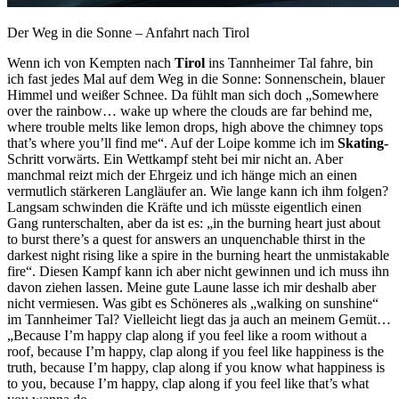
Der Weg in die Sonne – Anfahrt nach Tirol
Wenn ich von Kempten nach
Tirol
ins Tannheimer Tal fahre, bin
ich fast jedes Mal auf dem Weg in die Sonne: Sonnenschein, blauer
Himmel und weißer Schnee. Da fühlt man sich doch „Somewhere
over the rainbow… wake up where the clouds are far behind me,
where trouble melts like lemon drops, high above the chimney tops
that’s where you’ll find me“. Auf der Loipe komme ich im
Skating-
Schritt vorwärts. Ein Wettkampf steht bei mir nicht an. Aber
manchmal reizt mich der Ehrgeiz und ich hänge mich an einen
vermutlich stärkeren Langläufer an. Wie lange kann ich ihm folgen?
Langsam schwinden die Kräfte und ich müsste eigentlich einen
Gang runterschalten, aber da ist es: „in the burning heart just about
to burst there’s a quest for answers an unquenchable thirst in the
darkest night rising like a spire in the burning heart the unmistakable
fire“. Diesen Kampf kann ich aber nicht gewinnen und ich muss ihn
davon ziehen lassen. Meine gute Laune lasse ich mir deshalb aber
nicht vermiesen. Was gibt es Schöneres als „walking on sunshine“
im Tannheimer Tal? Vielleicht liegt das ja auch an meinem Gemüt…
„Because I’m happy clap along if you feel like a room without a
roof, because I’m happy, clap along if you feel like happiness is the
truth, because I’m happy, clap along if you know what happiness is
to you, because I’m happy, clap along if you feel like that’s what