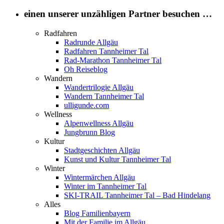
einen unserer unzähligen Partner besuchen …
Radfahren
Radrunde Allgäu
Radfahren Tannheimer Tal
Rad-Marathon Tannheimer Tal
Oh Reiseblog
Wandern
Wandertrilogie Allgäu
Wandern Tannheimer Tal
ulligunde.com
Wellness
Alpenwellness Allgäu
Jungbrunn Blog
Kultur
Stadtgeschichten Allgäu
Kunst und Kultur Tannheimer Tal
Winter
Wintermärchen Allgäu
Winter im Tannheimer Tal
SKI-TRAIL Tannheimer Tal – Bad Hindelang
Alles
Blog Familienbayern
Mit der Familie im Allgäu