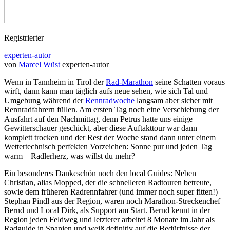
Registrierter
experten-autor
von
Marcel Wüst
experten-autor
Wenn in Tannheim in Tirol der
Rad-Marathon
seine Schatten voraus
wirft, dann kann man täglich aufs neue sehen, wie sich Tal und
Umgebung während der
Rennradwoche
langsam aber sicher mit
Rennradfahrern füllen. Am ersten Tag noch eine Verschiebung der
Ausfahrt auf den Nachmittag, denn Petrus hatte uns einige
Gewitterschauer geschickt, aber diese Auftakttour war dann
komplett trocken und der Rest der Woche stand dann unter einem
Wettertechnisch perfekten Vorzeichen: Sonne pur und jeden Tag
warm – Radlerherz, was willst du mehr?
Ein besonderes Dankeschön noch den local Guides: Neben
Christian, alias Mopped, der die schnelleren Radtouren betreute,
sowie dem früheren Radrennfahrer (und immer noch super fitten!)
Stephan Pindl aus der Region, waren noch Marathon-Streckenchef
Bernd und Local Dirk, als Support am Start. Bernd kennt in der
Region jeden Feldweg und letzterer arbeitet 8 Monate im Jahr als
Radguide in Spanien und weiß definitiv auf die Bedürfnisse der