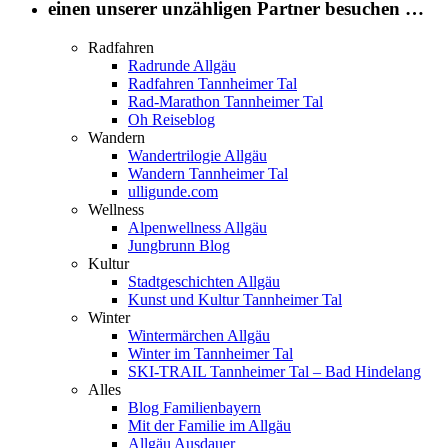
einen unserer unzähligen Partner besuchen …
Radfahren
Radrunde Allgäu
Radfahren Tannheimer Tal
Rad-Marathon Tannheimer Tal
Oh Reiseblog
Wandern
Wandertrilogie Allgäu
Wandern Tannheimer Tal
ulligunde.com
Wellness
Alpenwellness Allgäu
Jungbrunn Blog
Kultur
Stadtgeschichten Allgäu
Kunst und Kultur Tannheimer Tal
Winter
Wintermärchen Allgäu
Winter im Tannheimer Tal
SKI-TRAIL Tannheimer Tal – Bad Hindelang
Alles
Blog Familienbayern
Mit der Familie im Allgäu
Allgäu Ausdauer