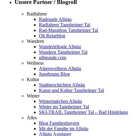
Unsere Partner / Blogroll
Radfahren
Radrunde Allgäu
Radfahren Tannheimer Tal
Rad-Marathon Tannheimer Tal
Oh Reiseblog
Wandern
Wandertrilogie Allgäu
Wandern Tannheimer Tal
ulligunde.com
Wellness
Alpenwellness Allgäu
Jungbrunn Blog
Kultur
Stadtgeschichten Allgäu
Kunst und Kultur Tannheimer Tal
Winter
Wintermärchen Allgäu
Winter im Tannheimer Tal
SKI-TRAIL Tannheimer Tal – Bad Hindelang
Alles
Blog Familienbayern
Mit der Familie im Allgäu
Allgäu Ausdauer