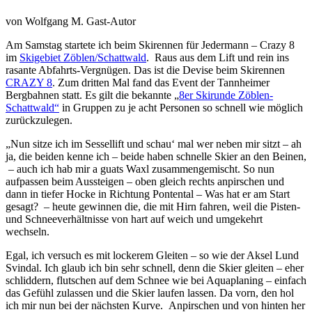
von
Wolfgang M.
Gast-Autor
Am Samstag startete ich beim Skirennen für Jedermann – Crazy 8
im
Skigebiet Zöblen/Schattwald
. Raus aus dem Lift und rein ins
rasante Abfahrts-Vergnügen. Das ist die Devise beim Skirennen
CRAZY 8
. Zum dritten Mal fand das Event der Tannheimer
Bergbahnen statt. Es gilt die bekannte „
8er Skirunde Zöblen-
Schattwald“
in Gruppen zu je acht Personen so schnell wie möglich
zurückzulegen.
„Nun sitze ich im Sessellift und schau‘ mal wer neben mir sitzt – ah
ja, die beiden kenne ich – beide haben schnelle Skier an den Beinen,
– auch ich hab mir a guats Waxl zusammengemischt. So nun
aufpassen beim Aussteigen – oben gleich rechts anpirschen und
dann in tiefer Hocke in Richtung Pontental – Was hat er am Start
gesagt? – heute gewinnen die, die mit Hirn fahren, weil die Pisten-
und Schneeverhältnisse von hart auf weich und umgekehrt
wechseln.
Egal, ich versuch es mit lockerem Gleiten – so wie der Aksel Lund
Svindal. Ich glaub ich bin sehr schnell, denn die Skier gleiten – eher
schliddern, flutschen auf dem Schnee wie bei Aquaplaning – einfach
das Gefühl zulassen und die Skier laufen lassen. Da vorn, den hol
ich mir nun bei der nächsten Kurve. Anpirschen und von hinten her