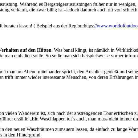
Ausrüstung. Während es Bergsteigerausrüstungen früher nur in wenigen, s
ng verkauft, die zwar billig ist –jedoch dadurch auch oft von schlechte
 beraten lassen! ( Beispiel aus der Region:https:
//www.worldofoutdoo
 Verhalten auf den Hütten
. Was banal klingt, ist nämlich in Wirklichkei
ie man einhalten sollte. So sollte man sich beispielsweise vorher infor
amit man am Abend miteinander spricht, den Ausblick genießt und seine 
n trifft immer wieder interessante Menschen, von deren Erfahrungen in
 vielen Wanderern ist, sich nach der anstrengenden Tour erfrischen zu
rgführer erzählt: „Ein Waschlappen tut´s auch, man muss nicht immer d
in den neuen Waschräumen zumauern lassen, da einfach zu lange Wart
s in den Hintergrund.