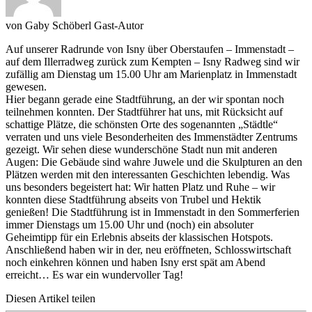
von
Gaby Schöberl
Gast-Autor
Auf unserer Radrunde von Isny über Oberstaufen – Immenstadt –
auf dem Illerradweg zurück zum Kempten – Isny Radweg sind wir
zufällig am Dienstag um 15.00 Uhr am Marienplatz in Immenstadt
gewesen.
Hier begann gerade eine Stadtführung, an der wir spontan noch
teilnehmen konnten. Der Stadtführer hat uns, mit Rücksicht auf
schattige Plätze, die schönsten Orte des sogenannten „Städtle“
verraten und uns viele Besonderheiten des Immenstädter Zentrums
gezeigt. Wir sehen diese wunderschöne Stadt nun mit anderen
Augen: Die Gebäude sind wahre Juwele und die Skulpturen an den
Plätzen werden mit den interessanten Geschichten lebendig. Was
uns besonders begeistert hat: Wir hatten Platz und Ruhe – wir
konnten diese Stadtführung abseits von Trubel und Hektik
genießen! Die Stadtführung ist in Immenstadt in den Sommerferien
immer Dienstags um 15.00 Uhr und (noch) ein absoluter
Geheimtipp für ein Erlebnis abseits der klassischen Hotspots.
Anschließend haben wir in der, neu eröffneten, Schlosswirtschaft
noch einkehren können und haben Isny erst spät am Abend
erreicht… Es war ein wundervoller Tag!
Diesen Artikel teilen