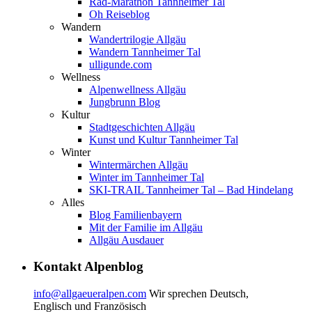
Rad-Marathon Tannheimer Tal
Oh Reiseblog
Wandern
Wandertrilogie Allgäu
Wandern Tannheimer Tal
ulligunde.com
Wellness
Alpenwellness Allgäu
Jungbrunn Blog
Kultur
Stadtgeschichten Allgäu
Kunst und Kultur Tannheimer Tal
Winter
Wintermärchen Allgäu
Winter im Tannheimer Tal
SKI-TRAIL Tannheimer Tal – Bad Hindelang
Alles
Blog Familienbayern
Mit der Familie im Allgäu
Allgäu Ausdauer
Kontakt Alpenblog
info@allgaeueralpen.com
Wir sprechen Deutsch,
Englisch und Französisch