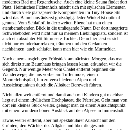
modernes Bad mit Regendusche. Auch eine kleine Sauna findet dort
Platz. Heimisches Fichtenholz mischt sich mit stylischen Elementen
und durch viele platzsparende Komponenten im Tiny-House-Stil
wirkt das Baumhaus äußerst großzügig. Jeder Winkel ist optimal
genutzt. Vom Schlafloft in der zweiten Ebene hat man einen
atemberaubenden Blick in die umliegende Natur. Der dort integrierte
Schwebeboden wird nicht nur zu meinem Lieblingsplatz, sondern ist
auch ein absoluter Hit für unsere Tochter. Denn hier lässt es sich
nicht nur wunderbar relaxen, träumen und den Gedanken
nachhängen, auch schlafen kann man hier wie ein Murmeltier.
Nach einem ausgiebigen Frühstück am nächsten Morgen, das man
sich direkt zum Baumhaus bringen lassen kann, erkunden wir die
Gegend. Nur wenige Meter vom Chalet entfernt beginnen die
Wanderwege, die uns vorbei am Tuffenmoos, einem
Moorerlebnispfad, hin zu verschiedenen Alpen und
Aussichtspunkten durch die Allgäuer Bergwelt führen.
Nicht allzu weit entfernt und damit auch mit Kindern gut machbar
liegt auf einem idyllischen Hochplateau die Pfarralpe. Geht man von
dort ein kleines Stück weiter, gelangt man zu einem Aussichtspunkt
mit einem wunderschönen Ausblick auf den Alpsee in Immenstadt.
Etwas weiter entfernt, aber mit spektakulärer Aussicht auf den
Grünten, den Wächter des Allgäus und über die gesamte