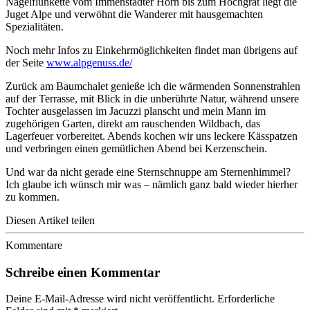
Nagelfluhkette vom Immenstädter Horn bis zum Hochgrat liegt die
Juget Alpe und verwöhnt die Wanderer mit hausgemachten
Spezialitäten.
Noch mehr Infos zu Einkehrmöglichkeiten findet man übrigens auf
der Seite
www.alpgenuss.de/
Zurück am Baumchalet genieße ich die wärmenden Sonnenstrahlen
auf der Terrasse, mit Blick in die unberührte Natur, während unsere
Tochter ausgelassen im Jacuzzi planscht und mein Mann im
zugehörigen Garten, direkt am rauschenden Wildbach, das
Lagerfeuer vorbereitet. Abends kochen wir uns leckere Kässpatzen
und verbringen einen gemütlichen Abend bei Kerzenschein.
Und war da nicht gerade eine Sternschnuppe am Sternenhimmel?
Ich glaube ich wünsch mir was – nämlich ganz bald wieder hierher
zu kommen.
Diesen Artikel teilen
Kommentare
Schreibe einen Kommentar
Deine E-Mail-Adresse wird nicht veröffentlicht.
Erforderliche