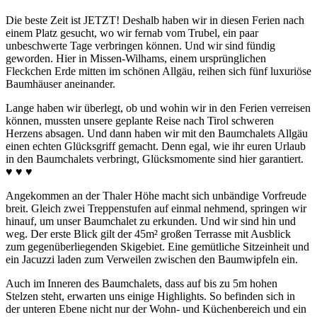
Die beste Zeit ist JETZT! Deshalb haben wir in diesen Ferien nach
einem Platz gesucht, wo wir fernab vom Trubel, ein paar
unbeschwerte Tage verbringen können. Und wir sind fündig
geworden. Hier in Missen-Wilhams, einem ursprünglichen
Fleckchen Erde mitten im schönen Allgäu, reihen sich fünf luxuriöse
Baumhäuser aneinander.
Lange haben wir überlegt, ob und wohin wir in den Ferien verreisen
können, mussten unsere geplante Reise nach Tirol schweren
Herzens absagen. Und dann haben wir mit den Baumchalets Allgäu
einen echten Glücksgriff gemacht. Denn egal, wie ihr euren Urlaub
in den Baumchalets verbringt, Glücksmomente sind hier garantiert.
♥ ♥ ♥
Angekommen an der Thaler Höhe macht sich unbändige Vorfreude
breit. Gleich zwei Treppenstufen auf einmal nehmend, springen wir
hinauf, um unser Baumchalet zu erkunden. Und wir sind hin und
weg. Der erste Blick gilt der 45m² großen Terrasse mit Ausblick
zum gegenüberliegenden Skigebiet. Eine gemütliche Sitzeinheit und
ein Jacuzzi laden zum Verweilen zwischen den Baumwipfeln ein.
Auch im Inneren des Baumchalets, dass auf bis zu 5m hohen
Stelzen steht, erwarten uns einige Highlights. So befinden sich in
der unteren Ebene nicht nur der Wohn- und Küchenbereich und ein