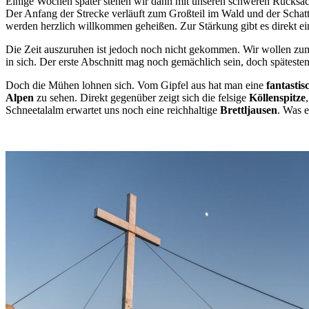
Einige Wochen später stehen wir dann mit unseren schweren Rucksä
Der Anfang der Strecke verläuft zum Großteil im Wald und der Scha
werden herzlich willkommen geheißen. Zur Stärkung gibt es direkt e
Die Zeit auszuruhen ist jedoch noch nicht gekommen. Wir wollen z
in sich. Der erste Abschnitt mag noch gemächlich sein, doch spätes
Doch die Mühen lohnen sich. Vom Gipfel aus hat man eine
fantastis
Alpen
zu sehen. Direkt gegenüber zeigt sich die felsige
Köllenspitze
Schneetalalm erwartet uns noch eine reichhaltige
Brettljausen
. Was e