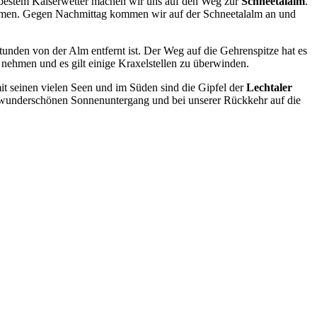
bestem Kaiserwetter machen wir uns auf den Weg zur
Schneetalalm
.
ommen. Gegen Nachmittag kommen wir auf der Schneetalalm an und
unden von der Alm entfernt ist. Der Weg auf die Gehrenspitze hat es
nehmen und es gilt einige Kraxelstellen zu überwinden.
t seinen vielen Seen und im Süden sind die Gipfel der
Lechtaler
n wunderschönen Sonnenuntergang und bei unserer Rückkehr auf die