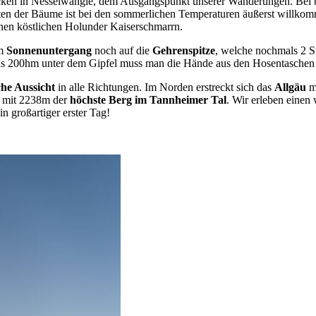
cken in Nesselwängle, dem Ausgangspunkt unserer Wanderungen. Bei 
tten der Bäume ist bei den sommerlichen Temperaturen äußerst willk
inen köstlichen Holunder Kaiserschmarrn.
um
Sonnenuntergang
noch auf die
Gehrenspitze
, welche nochmals 2 St
tens 200hm unter dem Gipfel muss man die Hände aus den Hosentaschen 
che Aussicht
in alle Richtungen. Im Norden erstreckt sich das
Allgäu
mi
, mit 2238m der
höchste Berg im Tannheimer Tal
. Wir erleben eine
in großartiger erster Tag!