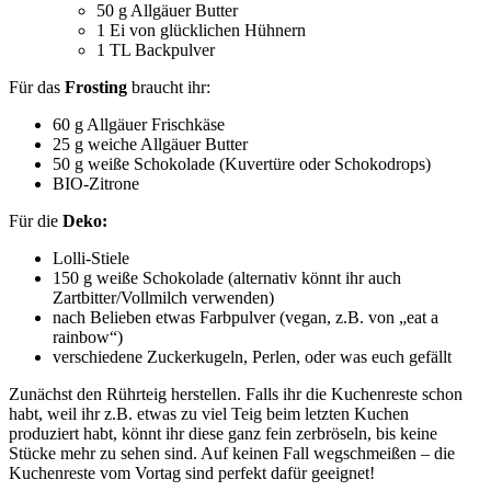
50 g Allgäuer Butter
1 Ei von glücklichen Hühnern
1 TL Backpulver
Für das
Frosting
braucht ihr:
60 g Allgäuer Frischkäse
25 g weiche Allgäuer Butter
50 g weiße Schokolade (Kuvertüre oder Schokodrops)
BIO-Zitrone
Für die
Deko:
Lolli-Stiele
150 g weiße Schokolade (alternativ könnt ihr auch
Zartbitter/Vollmilch verwenden)
nach Belieben etwas Farbpulver (vegan, z.B. von „eat a
rainbow“)
verschiedene Zuckerkugeln, Perlen, oder was euch gefällt
Zunächst den Rührteig herstellen. Falls ihr die Kuchenreste schon
habt, weil ihr z.B. etwas zu viel Teig beim letzten Kuchen
produziert habt, könnt ihr diese ganz fein zerbröseln, bis keine
Stücke mehr zu sehen sind. Auf keinen Fall wegschmeißen – die
Kuchenreste vom Vortag sind perfekt dafür geeignet!