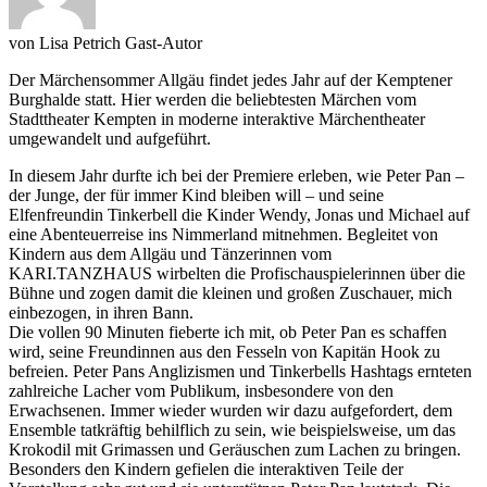
von
Lisa Petrich
Gast-Autor
Der Märchensommer Allgäu findet jedes Jahr auf der Kemptener
Burghalde statt. Hier werden die beliebtesten Märchen vom
Stadttheater Kempten in moderne interaktive Märchentheater
umgewandelt und aufgeführt.
In diesem Jahr durfte ich bei der Premiere erleben, wie Peter Pan –
der Junge, der für immer Kind bleiben will – und seine
Elfenfreundin Tinkerbell die Kinder Wendy, Jonas und Michael auf
eine Abenteuerreise ins Nimmerland mitnehmen. Begleitet von
Kindern aus dem Allgäu und Tänzerinnen vom
KARI.TANZHAUS wirbelten die Profischauspielerinnen über die
Bühne und zogen damit die kleinen und großen Zuschauer, mich
einbezogen, in ihren Bann.
Die vollen 90 Minuten fieberte ich mit, ob Peter Pan es schaffen
wird, seine Freundinnen aus den Fesseln von Kapitän Hook zu
befreien. Peter Pans Anglizismen und Tinkerbells Hashtags ernteten
zahlreiche Lacher vom Publikum, insbesondere von den
Erwachsenen. Immer wieder wurden wir dazu aufgefordert, dem
Ensemble tatkräftig behilflich zu sein, wie beispielsweise, um das
Krokodil mit Grimassen und Geräuschen zum Lachen zu bringen.
Besonders den Kindern gefielen die interaktiven Teile der