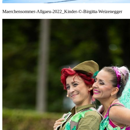
Maerchensommer-Allgaeu-2022_Kinder-©-Birgitta-Weizenegger