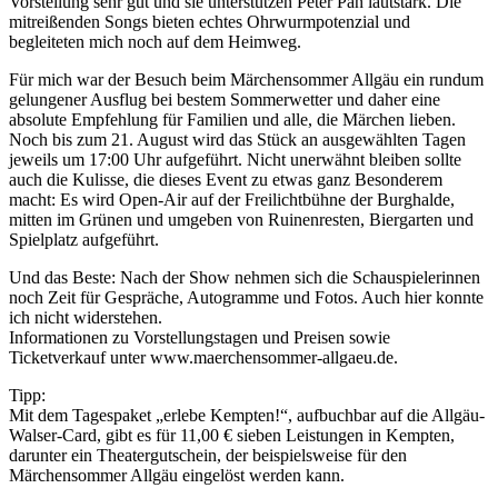
Vorstellung sehr gut und sie unterstützen Peter Pan lautstark. Die
mitreißenden Songs bieten echtes Ohrwurmpotenzial und
begleiteten mich noch auf dem Heimweg.
Für mich war der Besuch beim Märchensommer Allgäu ein rundum
gelungener Ausflug bei bestem Sommerwetter und daher eine
absolute Empfehlung für Familien und alle, die Märchen lieben.
Noch bis zum 21. August wird das Stück an ausgewählten Tagen
jeweils um 17:00 Uhr aufgeführt. Nicht unerwähnt bleiben sollte
auch die Kulisse, die dieses Event zu etwas ganz Besonderem
macht: Es wird Open-Air auf der Freilichtbühne der Burghalde,
mitten im Grünen und umgeben von Ruinenresten, Biergarten und
Spielplatz aufgeführt.
Und das Beste: Nach der Show nehmen sich die Schauspielerinnen
noch Zeit für Gespräche, Autogramme und Fotos. Auch hier konnte
ich nicht widerstehen.
Informationen zu Vorstellungstagen und Preisen sowie
Ticketverkauf unter www.maerchensommer-allgaeu.de.
Tipp:
Mit dem Tagespaket „erlebe Kempten!“, aufbuchbar auf die Allgäu-
Walser-Card, gibt es für 11,00 € sieben Leistungen in Kempten,
darunter ein Theatergutschein, der beispielsweise für den
Märchensommer Allgäu eingelöst werden kann.