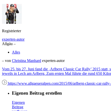
Registrierter
experten-autor
Allgäu –
Alles
– von
Christina Manhard
experten-autor
Vom 25. bis 27. Juni fand die ‚Arlberg Classic Car Rally’ 2015 statt,
jeweils in Lech am Arlberg. Zum ersten Mal führte die rund 650 Kilo
https://www.allgaeueralpen.com/2015/06/arlberg-classic-car-rally
Eigenen Beitrag erstellen
Eigenen
Beitrag