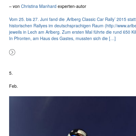
– von
Christina Manhard
experten-autor
Vom 25. bis 27. Juni fand die ‚Arlberg Classic Car Rally’ 2015 sta
historischen Rallyes im deutschsprachigen Raum (http://www.arlberg
jeweils in Lech am Arlberg. Zum ersten Mal führte die rund 650 K
In Pfronten, am Haus des Gastes, mussten sich die […]
5.
Feb.