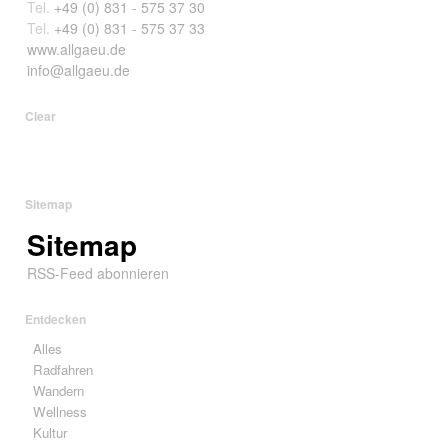
Tel.
+49 (0) 831 - 575 37 30
Tel.
+49 (0) 831 - 575 37 33
www.allgaeu.de
info@allgaeu.de
Clear
Sitemap
Sitemap
RSS-Feed abonnieren
Entdecken
Alles
Radfahren
Wandern
Wellness
Kultur