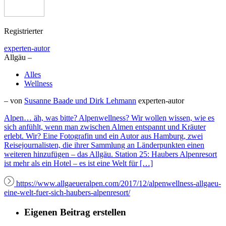
Registrierter
experten-autor
Allgäu –
Alles
Wellness
– von
Susanne Baade und Dirk Lehmann
experten-autor
Alpen… äh, was bitte? Alpenwellness? Wir wollen wissen, wie es
sich anfühlt, wenn man zwischen Almen entspannt und Kräuter
erlebt. Wir? Eine Fotografin und ein Autor aus Hamburg, zwei
Reisejournalisten, die ihrer Sammlung an Länderpunkten einen
weiteren hinzufügen – das Allgäu. Station 25: Haubers Alpenresort
ist mehr als ein Hotel – es ist eine Welt für […]
https://www.allgaeueralpen.com/2017/12/alpenwellness-allgaeu-
eine-welt-fuer-sich-haubers-alpenresort/
Eigenen Beitrag erstellen