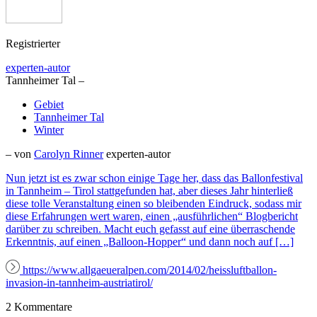
Registrierter
experten-autor
Tannheimer Tal –
Gebiet
Tannheimer Tal
Winter
– von
Carolyn Rinner
experten-autor
Nun jetzt ist es zwar schon einige Tage her, dass das Ballonfestival
in Tannheim – Tirol stattgefunden hat, aber dieses Jahr hinterließ
diese tolle Veranstaltung einen so bleibenden Eindruck, sodass mir
diese Erfahrungen wert waren, einen „ausführlichen“ Blogbericht
darüber zu schreiben. Macht euch gefasst auf eine überraschende
Erkenntnis, auf einen „Balloon-Hopper“ und dann noch auf […]
https://www.allgaeueralpen.com/2014/02/heissluftballon-
invasion-in-tannheim-austriatirol/
2 Kommentare