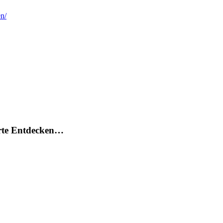
n/
arte Entdecken…