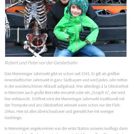
Robert und Peter vor der Geisterbahn
Den Memminger Jahrmarkt gibt es schon seit 1541. Er gilt als größter
innerstädtischer Jahrmarkt in ganz Südbayern und wird jedes Jahr mitten
in der wunderschönen Altstadt aufgebaut. Wer allerdings à la Oktoberfest
in München auch große Bierzelte erwartet oder ein „Ozapft is“, der wird
hier enttäuscht. Eröffnet wird der Memminger Jahrmarkt traditionell mit
der Trompete und ans Oktoberfest erinnert wenn schon nur der Floh-
Zirkus. Hier ist alles überschaubarer und gemütlicher mit weniger
Gedränge.
In Memmingen angekommen war die erste Station unseres Ausflugs dann