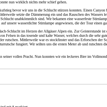
onnte nun wirklich nichts mehr schief gehen.
r Aufstieg bevor wir uns in die Schlucht stürzen konnten. Einen Canyo
ttlerweile setzte die Dämmerung ein und das Rauschen des Wassers le
r Schlucht unabkömmlich sind. Wir bekamen eine wasserfeste Stirnlampe,
 auf unsere wasserdichte Stirnlampe angewiesen, die der Tour einen ga
lach-Schlucht im Herzen der Allgäuer Alpen ein. Zur Geisterstunde ist
on Felsen in das tosende und kalte Wasser, welches durch die sehr gut
er rutschen. Mittlerweile war es stockfinster und das Erforschen der 
urrutsche fungiert. Wir seilten uns die ersten Meter ab und rutschten d
seiner vollen Pracht. Nun konnten wir ein leckeres Bier im Vollmonds
sind mit
*
markiert