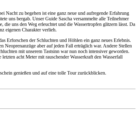
n bei Nacht zu begehen ist eine ganz neue und aufregende Erfahrung
itete uns bergab. Unser Guide Sascha versammelte alle Teilnehmer
 die uns den Weg erleuchtet und die Wassertropfen glitzern lässt. Da
nz eigenen Charakter verlieh.
 das Erforschen der Schluchten und Höhlen ein ganz neues Erlebnis.
en Neoprenanzüge aber auf jeden Fall erträglich war. Andere Stellen
Schluchten mit unserem Tastsinn war nun noch intensiver geworden.
ie letzten acht Meter mit rauschender Wasserkraft den Wasserfall
chein genießen und auf eine tolle Tour zurückblicken.