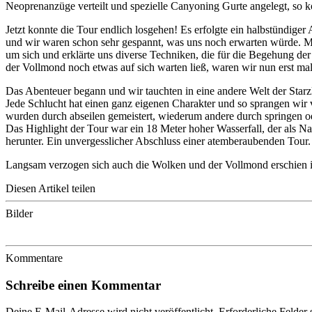
Neoprenanzüge verteilt und spezielle Canyoning Gurte angelegt, so k
Jetzt konnte die Tour endlich losgehen! Es erfolgte ein halbstündige
und wir waren schon sehr gespannt, was uns noch erwarten würde. Mi
um sich und erklärte uns diverse Techniken, die für die Begehung de
der Vollmond noch etwas auf sich warten ließ, waren wir nun erst mal
Das Abenteuer begann und wir tauchten in eine andere Welt der Starz
Jede Schlucht hat einen ganz eigenen Charakter und so sprangen wir v
wurden durch abseilen gemeistert, wiederum andere durch springen od
Das Highlight der Tour war ein 18 Meter hoher Wasserfall, der als Nat
herunter. Ein unvergesslicher Abschluss einer atemberaubenden Tour.
Langsam verzogen sich auch die Wolken und der Vollmond erschien in 
Diesen Artikel teilen
Bilder
Kommentare
Schreibe einen Kommentar
Deine E-Mail-Adresse wird nicht veröffentlicht.
Erforderliche Felder 