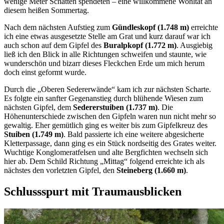
wenige Meter Schatten spendeten – eine willkommene Wohltat an
diesem heißen Sommertag.
Nach dem nächsten Aufstieg zum
Gündleskopf (1.748 m)
erreichte
ich eine etwas ausgesetzte Stelle am Grat und kurz darauf war ich
auch schon auf dem Gipfel des
Buralpkopf (1.772 m)
. Ausgiebig
ließ ich den Blick in alle Richtungen schweifen und staunte, wie
wunderschön und bizarr dieses Fleckchen Erde um mich herum
doch einst geformt wurde.
Durch die „Oberen Sedererwände“ kam ich zur nächsten Scharte.
Es folgte ein sanfter Gegenanstieg durch blühende Wiesen zum
nächsten Gipfel, dem
Sedererstuiben (1.737 m)
. Die
Höhenunterschiede zwischen den Gipfeln waren nun nicht mehr so
gewaltig. Eher gemütlich ging es weiter bis zum Gipfelkreuz des
Stuiben (1.749 m)
. Bald passierte ich eine weitere abgesicherte
Kletterpassage, dann ging es ein Stück nordseitig des Grates weiter.
Wuchtige Konglomeratfelsen und alte Bergfichten wechseln sich
hier ab. Dem Schild Richtung „Mittag“ folgend erreichte ich als
nächstes den vorletzten Gipfel, den
Steineberg (1.660 m)
.
Schlussspurt mit Traumausblicken