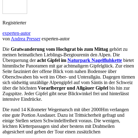
Registrierter
experten-autor
von
Andrea Presser
experten-autor
Die
Gratwanderung vom Hochgrat bis zum Mittag
gehört zu
meinen heimatlichen Lieblings-Bergtourenin den Alpen. Die
Überquerung der
acht Gipfel im
Naturpark Nagelfluhkette
bietet
himmlische Panoramen mit gar achtmaligem Gipfelglück. Zur einen
Seite fasziniert der offene Blick vom nahen Bodensee über
Oberschwaben bis weit ins Ober- und Unterallgäu. Dagegen türmen
sich südseitig unzählige Alpengipfel auf vom Säntis in der Schweiz
über die höchsten
Vorarlberger und Allgäuer Gipfel
bis hin zur
Zugspitze. Jeder Gipfel gibt neue Blickwinkel frei und hinterlässt
intensive Eindrücke.
Die rund 14 Kilometer Wegemarsch mit über 2000Hm verlangen
eine gute Portion Ausdauer. Dazu ist Trittsicherheit gefragt und
einige Stellen setzen Schwindelfreiheit voraus. Die wenigen,
leichten Kletterpassagen sind aber bestens mit Drahtseilen
abgesichert und geben der Tour einen zusätzlichen