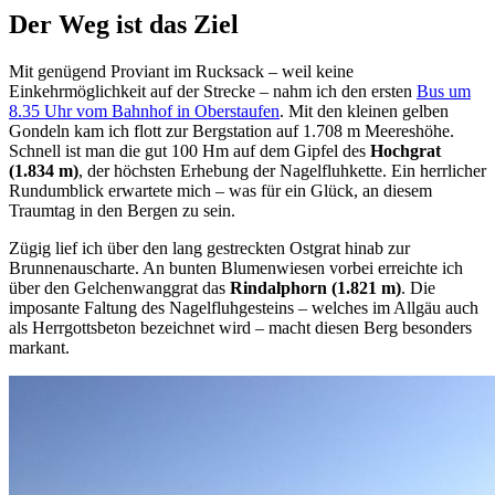
Der Weg ist das Ziel
Mit genügend Proviant im Rucksack – weil keine
Einkehrmöglichkeit auf der Strecke – nahm ich den ersten
Bus um
8.35 Uhr vom Bahnhof in Oberstaufen
. Mit den kleinen gelben
Gondeln kam ich flott zur Bergstation auf 1.708 m Meereshöhe.
Schnell ist man die gut 100 Hm auf dem Gipfel des
Hochgrat
(1.834 m)
, der höchsten Erhebung der Nagelfluhkette. Ein herrlicher
Rundumblick erwartete mich – was für ein Glück, an diesem
Traumtag in den Bergen zu sein.
Zügig lief ich über den lang gestreckten Ostgrat hinab zur
Brunnenauscharte. An bunten Blumenwiesen vorbei erreichte ich
über den Gelchenwanggrat das
Rindalphorn (1.821 m)
. Die
imposante Faltung des Nagelfluhgesteins – welches im Allgäu auch
als Herrgottsbeton bezeichnet wird – macht diesen Berg besonders
markant.