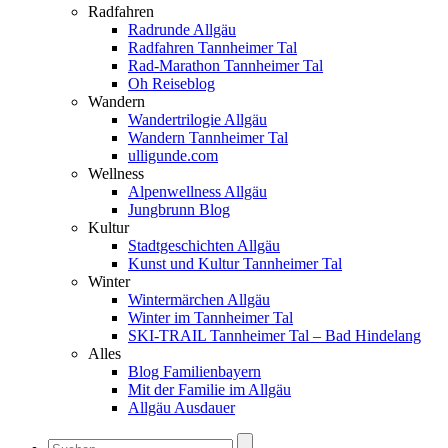
Radfahren
Radrunde Allgäu
Radfahren Tannheimer Tal
Rad-Marathon Tannheimer Tal
Oh Reiseblog
Wandern
Wandertrilogie Allgäu
Wandern Tannheimer Tal
ulligunde.com
Wellness
Alpenwellness Allgäu
Jungbrunn Blog
Kultur
Stadtgeschichten Allgäu
Kunst und Kultur Tannheimer Tal
Winter
Wintermärchen Allgäu
Winter im Tannheimer Tal
SKI-TRAIL Tannheimer Tal – Bad Hindelang
Alles
Blog Familienbayern
Mit der Familie im Allgäu
Allgäu Ausdauer