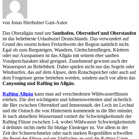
von
Jonas Hierholzer
Gast-Autor
Das Oberallgäu rund um
Sonthofen, Oberstdorf und Oberstaufen
ist das beliebteste Urlaubsziel Deutschlands. Das verwundert auf
Grund des enorm hohen Freizeitwerts der Region natürlich nicht.
Egal ob zum Bergsteigen, Wandern, Gleitschirmfliegen, Klettern
oder nur Ausspannen ist das Allgäu mit seinem eher sanften
Voralpencharakter ideal geeignet. Zunehmend gewinnt auch der
Wassersport an Beliebtheit. Dabei spielen nicht nur das Segeln oder
Windsurfen, das auf dem Alpsee, dem Rotachspeicher oder auch auf
dem Forgensee gerne betrieben werden, sondern auch vor allem das
Canyoning und Rafting im Allgäu
.
Rafting Allgäu
kann man auf verschiedenen Wildwasserflüssen
erleben. Die drei wichtigsten und lohnenswertesten sind sicherlich
die Iller zwischen Oberstdorf und Immenstadt, der Lech im Lechtal
und die Ostrach die von Hinterstein kommende in die Iller mündet.
Je nach aktuellem Wasserstand variiert die Schwierigkeitsstufe der
Rafting Flüsse zwischen 1-4, wobei Wildwasser Schwierigkeitsstufe
4 definitiv nichts mehr für blutige Einsteiger ist. Vor allem in der
Zeit der Schneeschmelze oder nach starken Regenfällen schwellen
die Pegel der Flüsse auf ein Vielfaches an und die Rafting Gäste