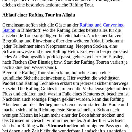
erleben eine besonders actionreiche Rafting Tour.
Ablauf einer Rafting Tour im Allgäu
Gemeinsam treffen sich alle Gäste an der
Rafting und Canyoning
Station
in Bihlerdorf, wo die Rafting Guides bereits alles für die
anstehende Tour sorgfältig vorbereitet haben. Nach einer kurzen
Begrüßung und Einweisung über den weiteren Ablauf, bekommt
jeder Teilnehmer einen Neoprenanzug, Neopren Socken, eine
Schwimmweste und einen Rafting Helm. Erst wenn bei jedem Gast
jedes Ausrüstungsstück perfekt passt, geht es weiter zum Einstieg
nach Fischen (Der Einstieg bzw. Start der Rafting Touren variiert je
nach aktuellem Wasserstand).
Bevor die Rafting Tour starten kann, braucht es noch eine
gründliche Sicherheitseinweisung. Hier werden die wichtigsten
Paddel und Rafting Techniken erklärt um jederzeit sicher unterwegs
zu sein. Die Rafting Guides instruieren die Verhaltensregeln auf dem
Fluss und erklären auch was im Falle eines Kenterns zu beachten ist.
Nachdem auch sonstige Fragen geklärt wurden, kann das Rafting
Abenteuer auf der Iller beginnen. Gemeinsam starten die Boote und
machen sich auf in Richtung erste Stromschnellen. Schon nach
wenigen Metern ist kaum mehr einer der Bootsfahrer trocken und
das Grinsen im Gesicht wird immer breiter. Auf der Iller wechseln
sich beim Rafting wilde
Stromschnellen
mit ruhigeren Passagen ab,
bei denen auch Zeit bleibt die wunderbare Landschaft zu genießen.