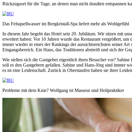
Rückzugsort für die Tage, an denen man nicht draußen entspannen k
Das Felsquellwasser im Bergkristall-Spa liefert mehr als Wohlgefühl
In diesem Jahr begeht das Hotel sein 20. Jubiläum. Wir sitzen mit un
erweitert haben: Vor 10 Jahren wurde das Restaurant vergrößert, um d
immer wieder in eines der Rankings der aussichtsreichsten seiner Ar
Eingangsbereich. Ein Haus, das Traditionen abstreift und sich der Ge
Wie stellen sich die Gastgeber eigentlich ihren Besucher vor? Sabine 
soll es den Gastgebern gefallen. Sabine und Hans-Jörg sind immer wied
es ist eine Leidenschaft. Zurück in Oberstaufen haben sie ihrer Leide
Probleme mit dem Knie? Wolfgang ist Masseur und Heilpraktiker