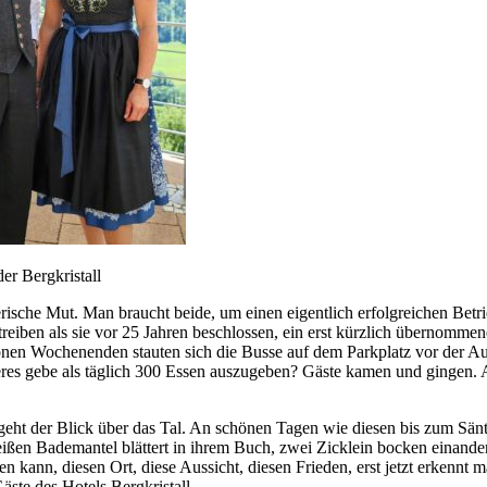
er Bergkristall
erische Mut. Man braucht beide, um einen eigentlich erfolgreichen Bet
treiben als sie vor 25 Jahren beschlossen, ein erst kürzlich übernomm
nen Wochenenden stauten sich die Busse auf dem Parkplatz vor der Auss
res gebe als täglich 300 Essen auszugeben? Gäste kamen und gingen. A
t geht der Blick über das Tal. An schönen Tagen wie diesen bis zum Sän
weißen Bademantel blättert in ihrem Buch, zwei Zicklein bocken einande
sen kann, diesen Ort, diese Aussicht, diesen Frieden, erst jetzt erken
äste des Hotels Bergkristall.