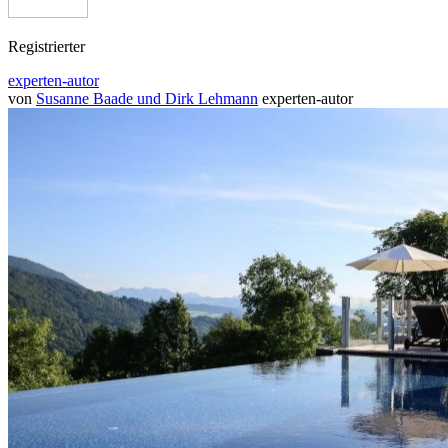
Registrierter
experten-autor
von
Susanne Baade und Dirk Lehmann
experten-autor