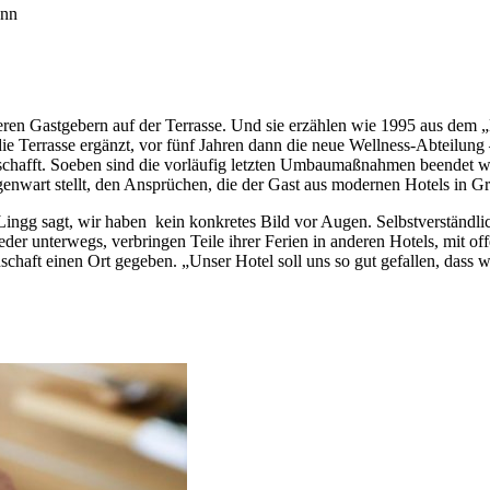
ann
seren Gastgebern auf der Terrasse. Und sie erzählen wie 1995 aus dem „
ie Terrasse ergänzt, vor fünf Jahren dann die neue Wellness-Abteilung
t schafft. Soeben sind die vorläufig letzten Umbaumaßnahmen beendet w
genwart stellt, den Ansprüchen, die der Gast aus modernen Hotels in G
Lingg sagt, wir haben kein konkretes Bild vor Augen. Selbstverständlich
er unterwegs, verbringen Teile ihrer Ferien in anderen Hotels, mit off
nschaft einen Ort gegeben. „Unser Hotel soll uns so gut gefallen, dass