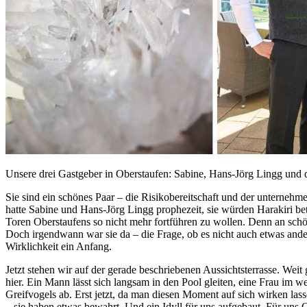
Unsere drei Gastgeber in Oberstaufen: Sabine, Hans-Jörg Lingg und d
Sie sind ein schönes Paar – die Risikobereitschaft und der unternehm
hatte Sabine und Hans-Jörg Lingg prophezeit, sie würden Harakiri be
Toren Oberstaufens so nicht mehr fortführen zu wollen. Denn an schö
Doch irgendwann war sie da – die Frage, ob es nicht auch etwas ande
Wirklichkeit ein Anfang.
Jetzt stehen wir auf der gerade beschriebenen Aussichtsterrasse. Wei
hier. Ein Mann lässt sich langsam in den Pool gleiten, eine Frau im 
Greifvogels ab. Erst jetzt, da man diesen Moment auf sich wirken las
– sie haben etwas bewahrt. Und ein Idyll für uns aufgebaut. Für uns G