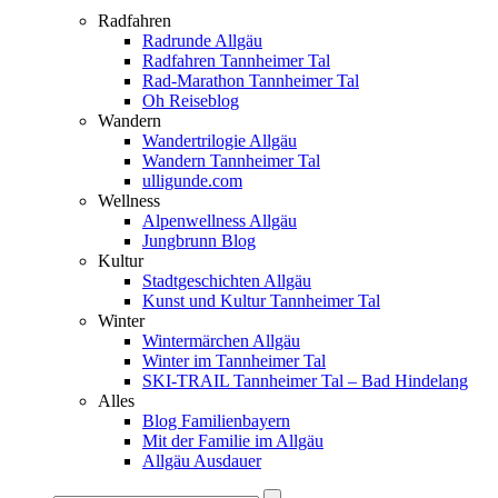
Radfahren
Radrunde Allgäu
Radfahren Tannheimer Tal
Rad-Marathon Tannheimer Tal
Oh Reiseblog
Wandern
Wandertrilogie Allgäu
Wandern Tannheimer Tal
ulligunde.com
Wellness
Alpenwellness Allgäu
Jungbrunn Blog
Kultur
Stadtgeschichten Allgäu
Kunst und Kultur Tannheimer Tal
Winter
Wintermärchen Allgäu
Winter im Tannheimer Tal
SKI-TRAIL Tannheimer Tal – Bad Hindelang
Alles
Blog Familienbayern
Mit der Familie im Allgäu
Allgäu Ausdauer