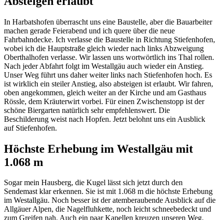
Absteigen erlaubt
In Harbatshofen überrascht uns eine Baustelle, aber die Bauarbeiter
machen gerade Feierabend und ich quere über die neue
Fahrbahndecke. Ich verlasse die Baustelle in Richtung Stiefenhofen,
wobei ich die Hauptstraße gleich wieder nach links Abzweigung
Oberthalhofen verlasse. Wir lassen uns wortwörtlich ins Thal rollen.
Nach jeder Abfahrt folgt im Westallgäu auch wieder ein Anstieg.
Unser Weg führt uns daher weiter links nach Stiefenhofen hoch. Es
ist wirklich ein steiler Anstieg, also absteigen ist erlaubt. Wir fahren,
oben angekommen, gleich weiter an der Kirche und am Gasthaus
Rössle, dem Kräuterwirt vorbei. Für einen Zwischenstopp ist der
schöne Biergarten natürlich sehr empfehlenswert. Die
Beschilderung weist nach Hopfen. Jetzt belohnt uns ein Ausblick
auf Stiefenhofen.
Höchste Erhebung im Westallgäu mit
1.068 m
Sogar mein Hausberg, die Kugel lässt sich jetzt durch den
Sendemast klar erkennen. Sie ist mit 1.068 m die höchste Erhebung
im Westallgäu. Noch besser ist der atemberaubende Ausblick auf die
Allgäuer Alpen, die Nagelfluhkette, noch leicht schneebedeckt und
zum Greifen nah. Auch ein paar Kapellen kreuzen unseren Weg.