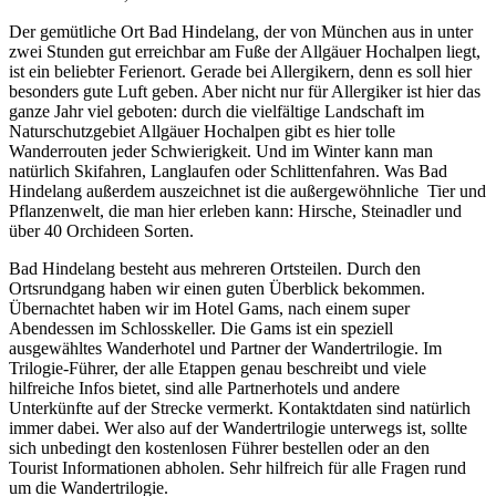
Der gemütliche Ort Bad Hindelang, der von München aus in unter
zwei Stunden gut erreichbar am Fuße der Allgäuer Hochalpen liegt,
ist ein beliebter Ferienort. Gerade bei Allergikern, denn es soll hier
besonders gute Luft geben. Aber nicht nur für Allergiker ist hier das
ganze Jahr viel geboten: durch die vielfältige Landschaft im
Naturschutzgebiet Allgäuer Hochalpen gibt es hier tolle
Wanderrouten jeder Schwierigkeit. Und im Winter kann man
natürlich Skifahren, Langlaufen oder Schlittenfahren. Was Bad
Hindelang außerdem auszeichnet ist die außergewöhnliche Tier und
Pflanzenwelt, die man hier erleben kann: Hirsche, Steinadler und
über 40 Orchideen Sorten.
Bad Hindelang besteht aus mehreren Ortsteilen. Durch den
Ortsrundgang haben wir einen guten Überblick bekommen.
Übernachtet haben wir im Hotel Gams, nach einem super
Abendessen im Schlosskeller. Die Gams ist ein speziell
ausgewähltes Wanderhotel und Partner der Wandertrilogie. Im
Trilogie-Führer, der alle Etappen genau beschreibt und viele
hilfreiche Infos bietet, sind alle Partnerhotels und andere
Unterkünfte auf der Strecke vermerkt. Kontaktdaten sind natürlich
immer dabei. Wer also auf der Wandertrilogie unterwegs ist, sollte
sich unbedingt den kostenlosen Führer bestellen oder an den
Tourist Informationen abholen. Sehr hilfreich für alle Fragen rund
um die Wandertrilogie.