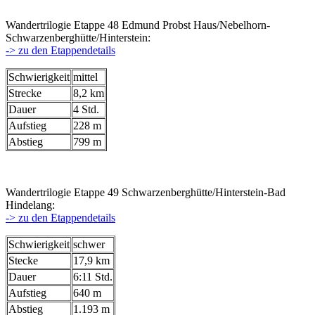
Wandertrilogie Etappe 48 Edmund Probst Haus/Nebelhorn-
Schwarzenberghütte/Hinterstein:
-> zu den Etappendetails
Schwierigkeit
mittel
Strecke
8,2 km
Dauer
4 Std.
Aufstieg
228 m
Abstieg
799 m
Wandertrilogie Etappe 49 Schwarzenberghütte/Hinterstein-Bad
Hindelang:
-> zu den Etappendetails
Schwierigkeit
schwer
Stecke
17,9 km
Dauer
6:11 Std.
Aufstieg
640 m
Abstieg
1.193 m