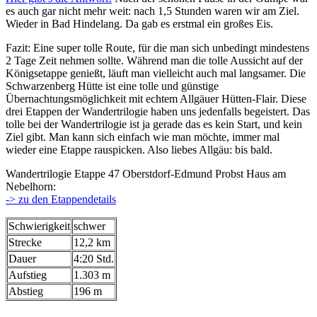
es auch gar nicht mehr weit: nach 1,5 Stunden waren wir am Ziel.
Wieder in Bad Hindelang. Da gab es erstmal ein großes Eis.
Fazit: Eine super tolle Route, für die man sich unbedingt mindestens
2 Tage Zeit nehmen sollte. Während man die tolle Aussicht auf der
Königsetappe genießt, läuft man vielleicht auch mal langsamer. Die
Schwarzenberg Hütte ist eine tolle und günstige
Übernachtungsmöglichkeit mit echtem Allgäuer Hütten-Flair. Diese
drei Etappen der Wandertrilogie haben uns jedenfalls begeistert. Das
tolle bei der Wandertrilogie ist ja gerade das es kein Start, und kein
Ziel gibt. Man kann sich einfach wie man möchte, immer mal
wieder eine Etappe rauspicken. Also liebes Allgäu: bis bald.
Wandertrilogie Etappe 47 Oberstdorf-Edmund Probst Haus am
Nebelhorn:
-> zu den Etappendetails
Schwierigkeit
schwer
Strecke
12,2 km
Dauer
4:20 Std.
Aufstieg
1.303 m
Abstieg
196 m