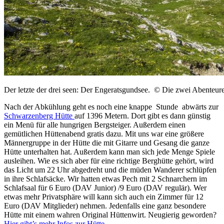
Der letzte der drei seen: Der Engeratsgundsee. © Die zwei Abenteur
Nach der Abkühlung geht es noch eine knappe Stunde abwärts zur
Schwarzenberg Hütte
auf 1396 Metern. Dort gibt es dann günstig
ein Menü für alle hungrigen Bergsteiger. Außerdem einen
gemütlichen Hüttenabend gratis dazu. Mit uns war eine größere
Männergruppe in der Hütte die mit Gitarre und Gesang die ganze
Hütte unterhalten hat. Außerdem kann man sich jede Menge Spiele
ausleihen. Wie es sich aber für eine richtige Berghütte gehört, wird
das Licht um 22 Uhr abgedreht und die müden Wanderer schlüpfen
in ihre Schlafsäcke. Wir hatten etwas Pech mit 2 Schnarchern im
Schlafsaal für 6 Euro (DAV Junior) /9 Euro (DAV regulär). Wer
etwas mehr Privatsphäre will kann sich auch ein Zimmer für 12
Euro (DAV Mitglieder) nehmen. Jedenfalls eine ganz besondere
Hütte mit einem wahren Original Hüttenwirt. Neugierig geworden?
Hier gibt’s mehr Infos zur Hütte.