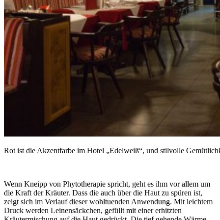
Rot ist die Akzentfarbe im Hotel „Edelweiß“, und stilvolle Gemütlichk
Wenn Kneipp von Phytotherapie spricht, geht es ihm vor allem um
die Kraft der Kräuter. Dass die auch über die Haut zu spüren ist,
zeigt sich im Verlauf dieser wohltuenden Anwendung. Mit leichtem
Druck werden Leinensäckchen, gefüllt mit einer erhitzten
Kräutermischung auf die Haut gedrückt. Die tief gehende Wärme,