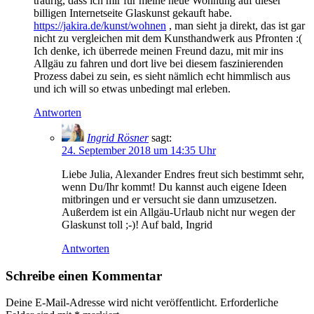
traurig, dass ich mir für meine neue Wohnung auf dieser
billigen Internetseite Glaskunst gekauft habe.
https://jakira.de/kunst/wohnen
, man sieht ja direkt, das ist gar
nicht zu vergleichen mit dem Kunsthandwerk aus Pfronten :(
Ich denke, ich überrede meinen Freund dazu, mit mir ins
Allgäu zu fahren und dort live bei diesem faszinierenden
Prozess dabei zu sein, es sieht nämlich echt himmlisch aus
und ich will so etwas unbedingt mal erleben.
Antworten
Ingrid Rösner
sagt:
24. September 2018 um 14:35 Uhr
Liebe Julia, Alexander Endres freut sich bestimmt sehr,
wenn Du/Ihr kommt! Du kannst auch eigene Ideen
mitbringen und er versucht sie dann umzusetzen.
Außerdem ist ein Allgäu-Urlaub nicht nur wegen der
Glaskunst toll ;-)! Auf bald, Ingrid
Antworten
Schreibe einen Kommentar
Deine E-Mail-Adresse wird nicht veröffentlicht.
Erforderliche