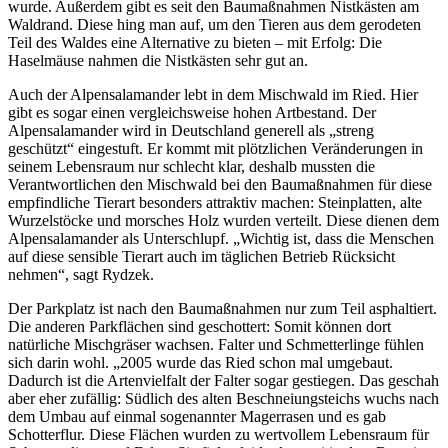
wurde. Außerdem gibt es seit den Baumaßnahmen Nistkästen am
Waldrand. Diese hing man auf, um den Tieren aus dem gerodeten
Teil des Waldes eine Alternative zu bieten – mit Erfolg: Die
Haselmäuse nahmen die Nistkästen sehr gut an.
Auch der Alpensalamander lebt in dem Mischwald im Ried. Hier
gibt es sogar einen vergleichsweise hohen Artbestand. Der
Alpensalamander wird in Deutschland generell als „streng
geschützt“ eingestuft. Er kommt mit plötzlichen Veränderungen in
seinem Lebensraum nur schlecht klar, deshalb mussten die
Verantwortlichen den Mischwald bei den Baumaßnahmen für diese
empfindliche Tierart besonders attraktiv machen: Steinplatten, alte
Wurzelstöcke und morsches Holz wurden verteilt. Diese dienen dem
Alpensalamander als Unterschlupf. „Wichtig ist, dass die Menschen
auf diese sensible Tierart auch im täglichen Betrieb Rücksicht
nehmen“, sagt Rydzek.
Der Parkplatz ist nach den Baumaßnahmen nur zum Teil asphaltiert.
Die anderen Parkflächen sind geschottert: Somit können dort
natürliche Mischgräser wachsen. Falter und Schmetterlinge fühlen
sich darin wohl. „2005 wurde das Ried schon mal umgebaut.
Dadurch ist die Artenvielfalt der Falter sogar gestiegen. Das geschah
aber eher zufällig: Südlich des alten Beschneiungsteichs wuchs nach
dem Umbau auf einmal sogenannter Magerrasen und es gab
Schotterflur. Diese Flächen wurden zu wertvollem Lebensraum für