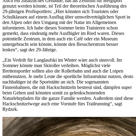
Auch ein zusätzliches Gebäude, das als Zentrum für Bergsport
genutzt werden könnte, ist Teil der theoretischen Ausführung des
29-jährigen Profisportlers: „Hier könnten sich Touristen oder
Schulklassen auf einem Ausflug über umweltverträglichen Sport in
den Alpen oder den Umgang mit der Natur im Allgemeinen
informieren. Ich habe diesen Sommer beim Trainieren schon
gemerkt, dass eindeutig mehr Ausflügler im Ried waren. Dieses
potentielle Zentrum, in dem auch ein Café oder ein Museum
untergebracht sein könnte, könnte den Besucherstrom besser
lenken“, sagt der 29-Jährige.
„Ein Verleih für Langlaufski im Winter wäre auch sinnvoll. Im
Sommer könnte man Skiroller verleihen. Möglichst viele
Breitensportler sollten also die Rollerbahn und auch die Loipen
mitbenutzen. Je mehr Leute die sportliche Infrastruktur nutzen, desto
nachhaltiger ist die Sportstätte an sich. Die sogenannten
Finnenbahnen, die mit Hackschnitzeln bestreut sind, dämpfen super
beim Gehen und könnten somit zu gelenkschonenden
Naturlehrpfaden für die ganze Familie werden. Außerdem sind diese
Hackschnitzelwege auch eine Vorstufe fürs Trailrunning“, sagt
Rydzek.