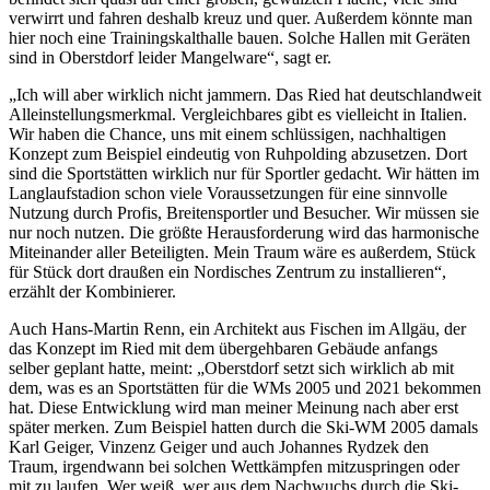
verwirrt und fahren deshalb kreuz und quer. Außerdem könnte man
hier noch eine Trainingskalthalle bauen. Solche Hallen mit Geräten
sind in Oberstdorf leider Mangelware“, sagt er.
„Ich will aber wirklich nicht jammern. Das Ried hat deutschlandweit
Alleinstellungsmerkmal. Vergleichbares gibt es vielleicht in Italien.
Wir haben die Chance, uns mit einem schlüssigen, nachhaltigen
Konzept zum Beispiel eindeutig von Ruhpolding abzusetzen. Dort
sind die Sportstätten wirklich nur für Sportler gedacht. Wir hätten im
Langlaufstadion schon viele Voraussetzungen für eine sinnvolle
Nutzung durch Profis, Breitensportler und Besucher. Wir müssen sie
nur noch nutzen. Die größte Herausforderung wird das harmonische
Miteinander aller Beteiligten. Mein Traum wäre es außerdem, Stück
für Stück dort draußen ein Nordisches Zentrum zu installieren“,
erzählt der Kombinierer.
Auch Hans-Martin Renn, ein Architekt aus Fischen im Allgäu, der
das Konzept im Ried mit dem übergehbaren Gebäude anfangs
selber geplant hatte, meint: „Oberstdorf setzt sich wirklich ab mit
dem, was es an Sportstätten für die WMs 2005 und 2021 bekommen
hat. Diese Entwicklung wird man meiner Meinung nach aber erst
später merken. Zum Beispiel hatten durch die Ski-WM 2005 damals
Karl Geiger, Vinzenz Geiger und auch Johannes Rydzek den
Traum, irgendwann bei solchen Wettkämpfen mitzuspringen oder
mit zu laufen. Wer weiß, wer aus dem Nachwuchs durch die Ski-