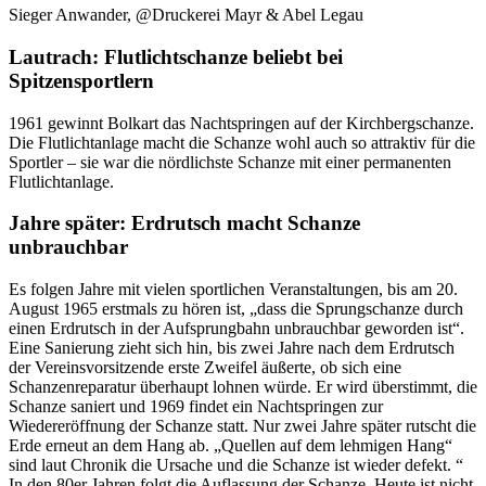
Sieger Anwander, @Druckerei Mayr & Abel Legau
Lautrach: Flutlichtschanze beliebt bei
Spitzensportlern
1961 gewinnt Bolkart das Nachtspringen auf der Kirchbergschanze.
Die Flutlichtanlage macht die Schanze wohl auch so attraktiv für die
Sportler – sie war die nördlichste Schanze mit einer permanenten
Flutlichtanlage.
Jahre später: Erdrutsch macht Schanze
unbrauchbar
Es folgen Jahre mit vielen sportlichen Veranstaltungen, bis am 20.
August 1965 erstmals zu hören ist, „dass die Sprungschanze durch
einen Erdrutsch in der Aufsprungbahn unbrauchbar geworden ist“.
Eine Sanierung zieht sich hin, bis zwei Jahre nach dem Erdrutsch
der Vereinsvorsitzende erste Zweifel äußerte, ob sich eine
Schanzenreparatur überhaupt lohnen würde. Er wird überstimmt, die
Schanze saniert und 1969 findet ein Nachtspringen zur
Wiedereröffnung der Schanze statt. Nur zwei Jahre später rutscht die
Erde erneut an dem Hang ab. „Quellen auf dem lehmigen Hang“
sind laut Chronik die Ursache und die Schanze ist wieder defekt. “
In den 80er Jahren folgt die Auflassung der Schanze. Heute ist nicht