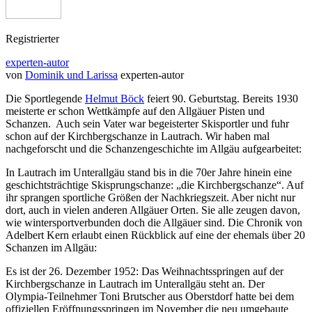
Registrierter
experten-autor
von
Dominik und Larissa
experten-autor
Die Sportlegende
Helmut Böck
feiert 90. Geburtstag. Bereits 1930
meisterte er schon Wettkämpfe auf den Allgäuer Pisten und
Schanzen. Auch sein Vater war begeisterter Skisportler und fuhr
schon auf der Kirchbergschanze in Lautrach. Wir haben mal
nachgeforscht und die Schanzengeschichte im Allgäu aufgearbeitet:
In Lautrach im Unterallgäu stand bis in die 70er Jahre hinein eine
geschichtsträchtige Skisprungschanze: „die Kirchbergschanze“. Auf
ihr sprangen sportliche Größen der Nachkriegszeit. Aber nicht nur
dort, auch in vielen anderen Allgäuer Orten. Sie alle zeugen davon,
wie wintersportverbunden doch die Allgäuer sind. Die Chronik von
Adelbert Kern erlaubt einen Rückblick auf eine der ehemals über 20
Schanzen im Allgäu:
Es ist der 26. Dezember 1952: Das Weihnachtsspringen auf der
Kirchbergschanze in Lautrach im Unterallgäu steht an. Der
Olympia-Teilnehmer Toni Brutscher aus Oberstdorf hatte bei dem
offiziellen Eröffnungsspringen im November die neu umgebaute