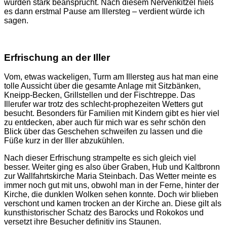
wurden stark beansprucht. Nach diesem Nervenkitzel hieß
es dann erstmal Pause am Illersteg – verdient würde ich
sagen.
Erfrischung an der Iller
Vom, etwas wackeligen, Turm am Illersteg aus hat man eine
tolle Aussicht über die gesamte Anlage mit Sitzbänken,
Kneipp-Becken, Grillstellen und der Fischtreppe. Das
Illerufer war trotz des schlecht-prophezeiten Wetters gut
besucht. Besonders für Familien mit Kindern gibt es hier viel
zu entdecken, aber auch für mich war es sehr schön den
Blick über das Geschehen schweifen zu lassen und die
Füße kurz in der Iller abzukühlen.
Nach dieser Erfrischung strampelte es sich gleich viel
besser. Weiter ging es also über Graben, Hub und Kaltbronn
zur Wallfahrtskirche Maria Steinbach. Das Wetter meinte es
immer noch gut mit uns, obwohl man in der Ferne, hinter der
Kirche, die dunklen Wolken sehen konnte. Doch wir blieben
verschont und kamen trocken an der Kirche an. Diese gilt als
kunsthistorischer Schatz des Barocks und Rokokos und
versetzt ihre Besucher definitiv ins Staunen.