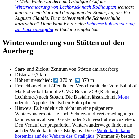
> Mehr Winterwandern im Ostallgäu? Auf der
Winterwanderung von Lechbruck nach Roßhaupten
wandert
man auch ein Stück auf den Spuren der Römer, auf der Via
Augusta Claudia. Du möchtest mal die Schneeschuhe
anzuziehen? Dann kann ich dir eine
Schneeschuhwanderung
zur Buchenbergalm
in Buching empfehlen.
Winterwanderung von Stötten auf den
Auerberg
Start- und Zielort: Zentrum von Stötten am Auerberg
Distanz: 9,7 km
Höhenunterschied:
370 m
370 m
Erreichbarkeit mit öffentlichen Verkehrsmitteln: Vom Bahnhof
Marktoberdorf fährt die OVG-Buslinie 59 (Richtung
Lechbruck) nach Stötten. Die Busfahrt lässt sich mit
Mona
oder der App der Deutschen Bahn planen.
Hinweis: Es handelt sich nicht um eine präparierte
Winterwanderroute. Je nach Schnee- und Wetterbedingungen
kann es sinnvoll sein, Grödel oder Schneeschuhe anzuziehen.
Den Verlauf der präparierten Winterwanderwege findet man
auf der Winterkarte des Ostallgäus. Diese
Winterkarte kann
kostenlos auf der Website des Ostallgäus
(Nummer 9) bestellt