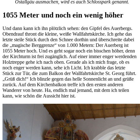
Ostallgäu ausmachen, wird es auch Schlosspark genannt.
1055 Meter und noch ein wenig höher
Und dann kann ich ihn plötzlich sehen: den Gipfel des Auerbergs.
Obendrauf thront die kleine, weiße Wallfahrtskirche. Ich gehe das
letzte steile Stück durch den Schnee dorthin und überschreite dabei
die „magische Berggrenze“ von 1.000 Metern: Der Auerberg ist
1055 Meter hoch. Und es geht sogar noch ein bisschen höher, denn
der Kirchturm ist frei zugänglich. Auf einer immer enger werdenden
Holztreppe gehe ich nach oben. Gerade als ich mich frage, ob es
noch enger werden kann, sehe ich Licht. Ich krabble das letzte
Stück zur Tür, die zum Balkon der Wallfahrtskirche St. Georg führt.
„Grüß dich!“ Ich blinzle gegen das helle Sonnenlicht an und grüße
zurück. Auf dem Kirchenbalkon treffe ich den ersten anderen
Wanderer von heute. Ha, endlich mal jemand, mit dem ich teilen
kann, wie schön die Aussicht hier ist.