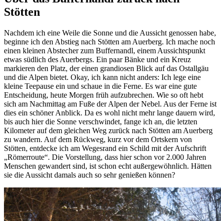
Stötten
Nachdem ich eine Weile die Sonne und die Aussicht genossen habe,
beginne ich den Abstieg nach Stötten am Auerberg. Ich mache noch
einen kleinen Abstecher zum Buffernandl, einem Aussichtspunkt
etwas südlich des Auerbergs. Ein paar Bänke und ein Kreuz
markieren den Platz, der einen grandiosen Blick auf das Ostallgäu
und die Alpen bietet. Okay, ich kann nicht anders: Ich lege eine
kleine Teepause ein und schaue in die Ferne. Es war eine gute
Entscheidung, heute Morgen früh aufzubrechen. Wie so oft hebt
sich am Nachmittag am Fuße der Alpen der Nebel. Aus der Ferne ist
dies ein schöner Anblick. Da es wohl nicht mehr lange dauern wird,
bis auch hier die Sonne verschwindet, fange ich an, die letzten
Kilometer auf dem gleichen Weg zurück nach Stötten am Auerberg
zu wandern. Auf dem Rückweg, kurz vor dem Ortskern von
Stötten, entdecke ich am Wegesrand ein Schild mit der Aufschrift
„Römerroute“. Die Vorstellung, dass hier schon vor 2.000 Jahren
Menschen gewandert sind, ist schon echt außergewöhnlich. Hätten
sie die Aussicht damals auch so sehr genießen können?