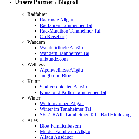
Unsere Partner / Blogroll
Radfahren
Radrunde Allgäu
Radfahren Tannheimer Tal
Rad-Marathon Tannheimer Tal
Oh Reiseblog
Wandern
Wandertrilogie Allgäu
Wandern Tannheimer Tal
ulligunde.com
Wellness
Alpenwellness Allgäu
Jungbrunn Blog
Kultur
Stadtgeschichten Allgäu
Kunst und Kultur Tannheimer Tal
Winter
Wintermärchen Allgäu
Winter im Tannheimer Tal
SKI-TRAIL Tannheimer Tal – Bad Hindelang
Alles
Blog Familienbayern
Mit der Familie im Allgäu
Allgäu Ausdauer