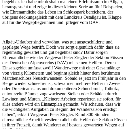
begehbar. Ich habe mir deshalb mal einen Erlebnisraum im Allgäu,
herausgesucht und zeige in dieser kleinen Serie an fünf Beispielen,
wie Ehrenamtliche das Leben im Schlosspark bereichern, der
übrigens deckungsgleich mit dem Landkreis Ostallgäu ist. Klappe
auf für die Wegepflegerinnen und -pfleger vom DAV:
Allgäu-Urlauber sind verwöhnt, was gut ausgeschilderte und
gepflegte Wege betrifft. Doch wer sorgt eigentlich dafür, dass sie
regelmäßig gewartet und gut begehbar sind? Dafür sorgen
Ehrenamtliche wie der Wegewart Peter Ziegler der Sektion Füssen
des Deutschen Alpenvereins (DAV) mit seinen Helfern. Deren
Einsatzgebiet umfasst zwölf Wanderwege mit einer Gesamtlänge
von vierzig Kilometern und beginnt gleich hinter dem berühmten
Märchenschloss Neuschwanstein. Sobald es jetzt im Frühjahr in den
Berge wieder schneefrei ist, schwärmen mehrere Helfer in Zweier-
oder Dreierteams aus und dokumentieren Schneebruch, Totholz,
entwurzelte Bäume, zugewachsene Stellen oder Schäden durch
Lawinen und Muren. „Kleinere Arbeiten reparieren sie sofort, für
alles andere wird ein Einsatzplan gemacht. Wir schauen, dass wir
die wichtigsten Aufgaben zu Beginn der Wandersaison erledigt
haben“, erklärt Wegewart Peter Ziegler. Rund 300 Stunden
ehrenamtliche Arbeit investieren allein die Helfer der Sektion Füssen
in ihrer Freizeit, damit Wanderer auf bestens gewarteten Wegen auf