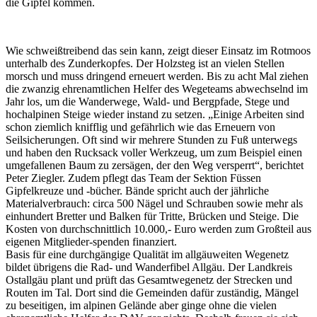
die Gipfel kommen.
Wie schweißtreibend das sein kann, zeigt dieser Einsatz im Rotmoos
unterhalb des Zunderkopfes. Der Holzsteg ist an vielen Stellen
morsch und muss dringend erneuert werden. Bis zu acht Mal ziehen
die zwanzig ehrenamtlichen Helfer des Wegeteams abwechselnd im
Jahr los, um die Wanderwege, Wald- und Bergpfade, Stege und
hochalpinen Steige wieder instand zu setzen. „Einige Arbeiten sind
schon ziemlich knifflig und gefährlich wie das Erneuern von
Seilsicherungen. Oft sind wir mehrere Stunden zu Fuß unterwegs
und haben den Rucksack voller Werkzeug, um zum Beispiel einen
umgefallenen Baum zu zersägen, der den Weg versperrt“, berichtet
Peter Ziegler. Zudem pflegt das Team der Sektion Füssen
Gipfelkreuze und -bücher. Bände spricht auch der jährliche
Materialverbrauch: circa 500 Nägel und Schrauben sowie mehr als
einhundert Bretter und Balken für Tritte, Brücken und Steige. Die
Kosten von durchschnittlich 10.000,- Euro werden zum Großteil aus
eigenen Mitglieder-spenden finanziert.
Basis für eine durchgängige Qualität im allgäuweiten Wegenetz
bildet übrigens die Rad- und Wanderfibel Allgäu. Der Landkreis
Ostallgäu plant und prüft das Gesamtwegenetz der Strecken und
Routen im Tal. Dort sind die Gemeinden dafür zuständig, Mängel
zu beseitigen, im alpinen Gelände aber ginge ohne die vielen