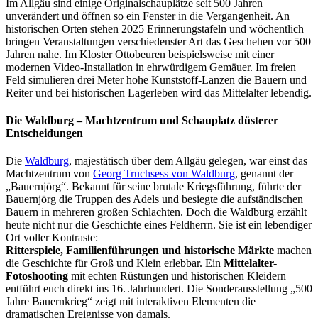
Im Allgäu sind einige Originalschauplätze seit 500 Jahren
unverändert und öffnen so ein Fenster in die Vergangenheit. An
historischen Orten stehen 2025 Erinnerungstafeln und wöchentlich
bringen Veranstaltungen verschiedenster Art das Geschehen vor 500
Jahren nahe. Im Kloster Ottobeuren beispielsweise mit einer
modernen Video-Installation in ehrwürdigem Gemäuer. Im freien
Feld simulieren drei Meter hohe Kunststoff-Lanzen die Bauern und
Reiter und bei historischen Lagerleben wird das Mittelalter lebendig.
Die Waldburg – Machtzentrum und Schauplatz düsterer
Entscheidungen
Die
Waldburg
, majestätisch über dem Allgäu gelegen, war einst das
Machtzentrum von
Georg Truchsess von Waldburg
, genannt der
„Bauernjörg“. Bekannt für seine brutale Kriegsführung, führte der
Bauernjörg die Truppen des Adels und besiegte die aufständischen
Bauern in mehreren großen Schlachten. Doch die Waldburg erzählt
heute nicht nur die Geschichte eines Feldherrn. Sie ist ein lebendiger
Ort voller Kontraste:
Ritterspiele, Familienführungen und historische Märkte
machen
die Geschichte für Groß und Klein erlebbar. Ein
Mittelalter-
Fotoshooting
mit echten Rüstungen und historischen Kleidern
entführt euch direkt ins 16. Jahrhundert. Die Sonderausstellung „500
Jahre Bauernkrieg“ zeigt mit interaktiven Elementen die
dramatischen Ereignisse von damals.