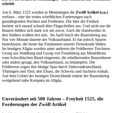
schrieb
Am 6. März 1525 wurden in Memmingen die
Zwölf Artikel (s.u.)
verfasst – eine der ersten schriftlichen Forderungen nach
grundlegenden Rechten und Freiheiten. Die Idee der Freiheit
breitete sich rasend schnell über Flugschriften aus. Und nicht nur die
Bauern fühlten sich stark wie nie zuvor. Auch die Handwerker in
den Städten wollten frei sein. Im April brach der Bauernkrieg aus.
Nur vier Monate dauerte der Volksaufstand. Er hat jedoch Spuren
hinterlassen, die heute das Fundament unserer Demokratie bilden.
Im heutigen Allgäu wurden unter anderem die Feldherren Truchsess
Georg aus Waldburg und Georg von Frundsberg aus Mindelheim
vom Schwäbischen Bund eingesetzt, die rebellierenden Bauernheere
oder anders gesagt, den Volksaufstand, zu bekämpfen. Die
Feldherren zogen ihre blutige Spur durch Südwestdeutschland,
Thüringen und Tirol, den Elsass, die Schweiz und Sachsen-Anhalt.
Auf dem Gebiet des heutigen Deutschlands endete der Bauernkrieg
weitgehend nahe Kempten im Allgäu.
Unverändert seit 500 Jahren – Freyheit 1525, die
Forderungen der Zwölf Artikel