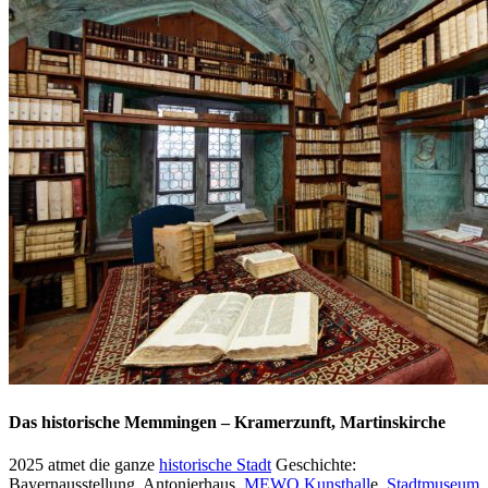
Das historische Memmingen – Kramerzunft, Martinskirche
2025 atmet die ganze
historische Stadt
Geschichte:
Bayernausstellung, Antonierhaus,
MEWO Kunsthall
e,
Stadtmuseum