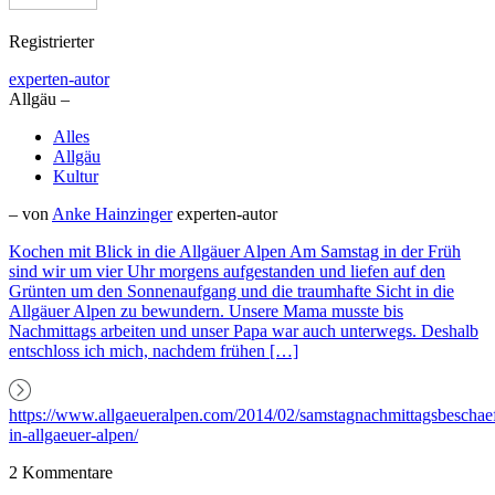
Registrierter
experten-autor
Allgäu –
Alles
Allgäu
Kultur
– von
Anke Hainzinger
experten-autor
Kochen mit Blick in die Allgäuer Alpen Am Samstag in der Früh
sind wir um vier Uhr morgens aufgestanden und liefen auf den
Grünten um den Sonnenaufgang und die traumhafte Sicht in die
Allgäuer Alpen zu bewundern. Unsere Mama musste bis
Nachmittags arbeiten und unser Papa war auch unterwegs. Deshalb
entschloss ich mich, nachdem frühen […]
https://www.allgaeueralpen.com/2014/02/samstagnachmittagsbeschae
in-allgaeuer-alpen/
2 Kommentare