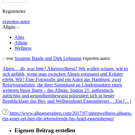
Registrierter
experten-autor
Allgäu –
Alles
Allgäu
Wellness
– von
Susanne Baade und Dirk Lehmann
experten-autor
Alpen… äh, was bitte? Alpenwellness? Wir wollen wissen, wie es
sich anfühlt, wenn man zwischen Almen entspannt und Kräuter
erlebt. Wir? Eine Fotografin und ein Autor aus Hamburg, zwei
Reisejournalisten, die ihrer Sammlung an Länderpunkten einen
weiteren hinzu fügen – das Allgäu. Station 21: authentisch,
aufrichtig und gesundheitsbewusst präsentiert sich in bester
Bergblicklage das Bio- und Wellnesshotel Eggensberger… Ein […]
https://www.allgaeueralpen.com/2017/07/alpenwellness-allgaeu-
ein-guter-ort-fuer-die-lebensfreude-bio-hotel-eggensberger/
Eigenen Beitrag erstellen