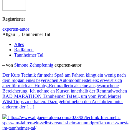
Registrierter
experten-autor
Allgäu –, Tannheimer Tal –
Alles
Radfahren
Tannheimer Tal
– von
Simone Zehnpfennig
experten-autor
Der Kurs Technik für mehr Spaß am Fahren klingt ein wenig nach
dem Slogan eines bayerischen Automobilherstellers: erweist sich
aber für mich als Hobby-Rennradlerin als eine ausgesprochene
Bereicherung. Ich nehme an Kursen innerhalb der Rennradwochen
RAD-MARATHON Tannheimer Tal teil, um vom Profi Marcel
Wüst Tipps zu erhalten. Dazu gehört neben den Ausfahrten unter
anderem der […]
https://www.allgaeueralpen.com/2023/06/technik-fuer-mehr-
spass-am-fahren-ein-selbstversuch-beim-rennradprofi-marcel-wuest-
im-tannheimer-tal/