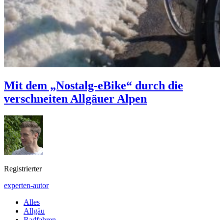
Mit dem „Nostalg-eBike“ durch die
verschneiten Allgäuer Alpen
Registrierter
experten-autor
Alles
Allgäu
Radfahren