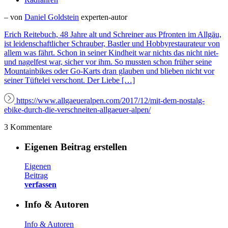
– von
Daniel Goldstein
experten-autor
Erich Reitebuch, 48 Jahre alt und Schreiner aus Pfronten im Allgäu,
ist leidenschaftlicher Schrauber, Bastler und Hobbyrestaurateur von
allem was fährt. Schon in seiner Kindheit war nichts das nicht niet-
und nagelfest war, sicher vor ihm. So mussten schon früher seine
Mountainbikes oder Go-Karts dran glauben und blieben nicht vor
seiner Tüftelei verschont. Der Liebe […]
https://www.allgaeueralpen.com/2017/12/mit-dem-nostalg-
ebike-durch-die-verschneiten-allgaeuer-alpen/
3 Kommentare
Eigenen Beitrag erstellen
Eigenen
Beitrag
verfassen
Info & Autoren
Info & Autoren