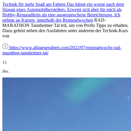
Technik für mehr Spaß am Fahren Das klingt ein wenig nach dem
Slogan eines Automobilherstellers. Erweist sich aber für mich als
Hobby-Rennradlerin als eine ausgesprochene Bereicherung. Ich
nehme an Kursen innerhalb der
Rennradwochen
RAD-
MARATHON Tannheimer Tal teil, um von Profis Tipps zu erhalten.
Dazu gehört neben den Ausfahrten unter anderem der Technik-Kurs
von
https://www.allgaeueralpen.com/2022/07/rennradwoche-rad-
marathon-tannheimer-tal/
13.
Dez.