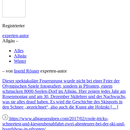
Registrierter
experten-autor
Allgäu –
Alles
Allgäu
Winter
– von
Ingrid Rösner
experten-autor
Dieser spektakuläre Feuersprung wurde nicht bei einer Feier der
Olympischen Spiele fotografiert, sondern in Pfronten, einem
schmucken 8000-Seelen-Dorf im Allgäu. Hier zeigen jedes Jahr am
Rosenmontag und am 30. Dezember Skilehrer und der Nachwuchs,
was sie alles drauf haben. Es wird die Geschichte des Skisports in
den Schnee „gezeichnet“, also auch die Kunst alte Holzski […]
https://www.allgaeueralpen.com/2017/02/coole-tricks-
schneetest-und-kiesgrubenabfahrt-zwei-abenteurer-bei-der-ski-und-
boardshow-in-pfronten/