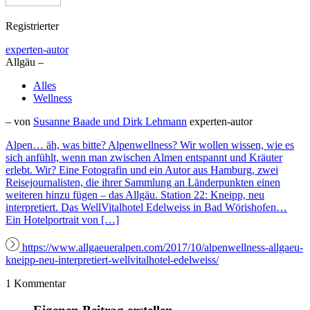
Registrierter
experten-autor
Allgäu –
Alles
Wellness
– von
Susanne Baade und Dirk Lehmann
experten-autor
Alpen… äh, was bitte? Alpenwellness? Wir wollen wissen, wie es
sich anfühlt, wenn man zwischen Almen entspannt und Kräuter
erlebt. Wir? Eine Fotografin und ein Autor aus Hamburg, zwei
Reisejournalisten, die ihrer Sammlung an Länderpunkten einen
weiteren hinzu fügen – das Allgäu. Station 22: Kneipp, neu
interpretiert. Das WellVitalhotel Edelweiss in Bad Wörishofen…
Ein Hotelportrait von […]
https://www.allgaeueralpen.com/2017/10/alpenwellness-allgaeu-
kneipp-neu-interpretiert-wellvitalhotel-edelweiss/
1 Kommentar