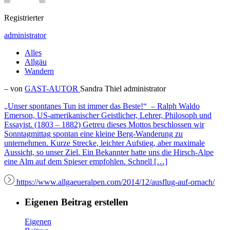
Registrierter
administrator
Alles
Allgäu
Wandern
– von
GAST-AUTOR
Sandra Thiel
administrator
„Unser spontanes Tun ist immer das Beste!“ – Ralph Waldo
Emerson, US-amerikanischer Geistlicher, Lehrer, Philosoph und
Essayist. (1803 – 1882) Getreu dieses Mottos beschlossen wir
Sonntagmittag spontan eine kleine Berg-Wanderung zu
unternehmen. Kurze Strecke, leichter Aufstieg, aber maximale
Aussicht, so unser Ziel. Ein Bekannter hatte uns die Hirsch-Alpe
eine Alm auf dem Spieser empfohlen. Schnell […]
https://www.allgaeueralpen.com/2014/12/ausflug-auf-ornach/
Eigenen Beitrag erstellen
Eigenen