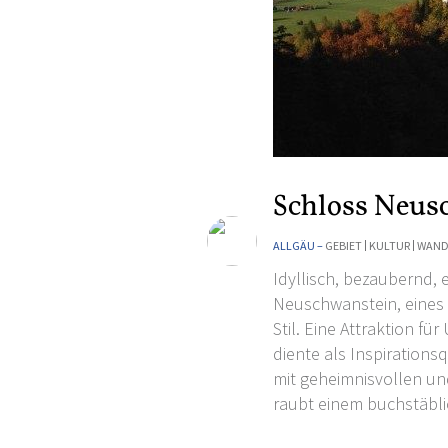
Schloss Neus
ALLGÄU –
GEBIET
KULTUR
WAND
Idyllisch, bezaubernd,
Neuschwanstein
, eine
Stil
. Eine Attraktion für
diente als Inspirations
mit geheimnisvollen un
raubt einem buchstäbl