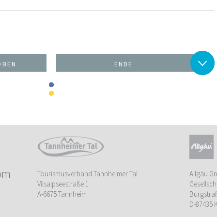
OBEN
ENDE
om
Tourismusverband Tannheimer Tal
Allgäu G
Vilsalpseestraße 1
Gesellsch
A-6675 Tannheim
Burgstra
D-87435 