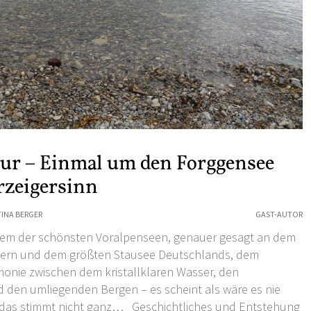
our – Einmal um den Forggensee
rzeigersinn
INA BERGER
GAST-AUTOR
inem der schönsten Voralpenseen, genauer gesagt an dem
ayern und dem größten Stausee Deutschlands, dem
onie zwischen dem kristallklaren Wasser, den
den umliegenden Bergen – es scheint als wäre es nie
das stimmt nicht ganz… Geschichtliches und Entstehung