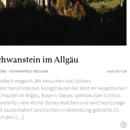
chwanstein im Allgäu
ERN
– VON
MANFREDI TREGGIARI
GAST-AUTOR
 einfach magisch. Wir besuchen das
Schloss
s der berühmtesten Königshäuser der Welt im
neugotischen
 Urlauber
im Allgäu
, Bayern. Dieses spektakuläre Schloss
quelle für viele World Disney Märchen und wird heutzutage
d zauberhaften Geschichten in Verbindung gebracht. Es
ich den […]