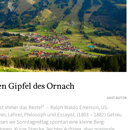
en Gipfel des Ornach
GAST-AUTOR
ist immer das Beste!“ – Ralph Waldo Emerson, US-
her, Lehrer, Philosoph und Essayist. (1803 – 1882) Getreu
sen wir Sonntagmittag spontan eine kleine Berg-
en. Kurze Strecke, leichter Aufstieg, aber maximale