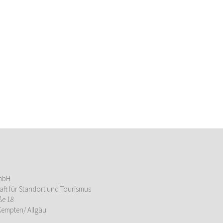
mbH
aft für Standort und Tourismus
ße 18
Kempten/ Allgäu