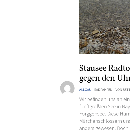
Stausee Radt
gegen den Uh
ALLGÄU –
RADFAHREN
– VON
BETT
Wir befinden uns an e
fünftgrößten See in B
Forggensee. Diese Harm
Märchenschlössern und 
anders gewesen. Doch 