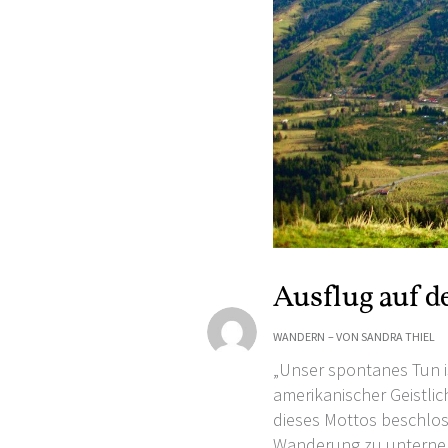
Ausflug auf d
WANDERN
– VON
SANDRA THIEL
„Unser spontanes Tun 
amerikanischer Geistlic
dieses Mottos beschlos
Wanderung zu unternehm