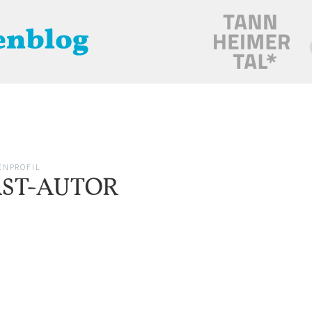
ALLES
RADFAHREN
WANDERN
WELLNESS
KULTUR
WINTER
ENPROFIL
ST-AUTOR