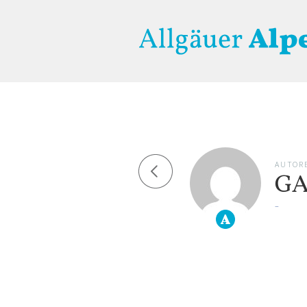
AUTOR
GA
–