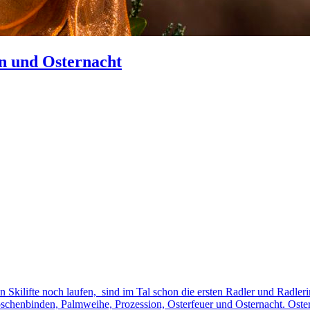
n und Osternacht
ten Skilifte noch laufen, sind im Tal schon die ersten Radler und Rad
boschenbinden, Palmweihe, Prozession, Osterfeuer und Osternacht. Ost