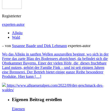
Registrierter
experten-autor
Allgäu
Wald
– von
Susanne Baade und Dirk Lehmann
experten-autor
Wo das Allgäu in sanften Wellen auszurollen beginnt, wo sich in der
Ferne das zarte Blau des Bodensees abzeichnet, da befindet sich die
Obstkammer Bayerns. Einer der vielen Höfe, die dieses fruchtbare
Land nutzen, gehört der Familie Fink – und ist seit einigen Jahren
eine Brennerei. Der Betrieb bietet einige ganze Reihe besonderer
Produkte. Hier kann […]
https://www.allgaeueralpen.com/2022/09/der-geschmack-des-
waldes/
Eigenen Beitrag erstellen
Eigenen