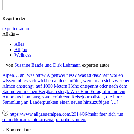
Registrierter
experten-autor
Allgäu –
Alles
Allgäu
Wellness
– von
Susanne Baade und Dirk Lehmann
experten-autor
Alpen… äh, was bitte? Alpenwellness? Was ist das? Wir wollen
wissen, ob es sich wirklich anders anfühlt, wenn man sich zwischen
Almen anstrengt, auf 1000 Metern Höhe entspannt oder nach dem
Saunieren in einen Bergbach steigt. Wir? Eine Fotografin und ein
Autor aus Hamburg, zwei erfahrene Reisejournalisten, die ihrer
Sammlung an Länderpunkten einen neuen hinzuzufügen […]
https://www.allgaeueralpen.com/2014/06/mehr-fuer-sich-tun-
schrothkur-im-hotel-rosenalp-in-oberstaufen/
2 Kommentare