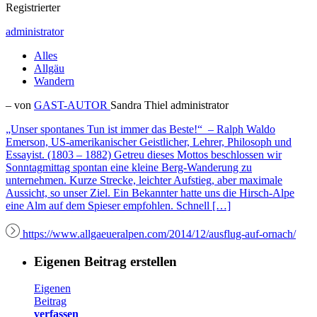
Registrierter
administrator
Alles
Allgäu
Wandern
– von
GAST-AUTOR
Sandra Thiel
administrator
„Unser spontanes Tun ist immer das Beste!“ – Ralph Waldo
Emerson, US-amerikanischer Geistlicher, Lehrer, Philosoph und
Essayist. (1803 – 1882) Getreu dieses Mottos beschlossen wir
Sonntagmittag spontan eine kleine Berg-Wanderung zu
unternehmen. Kurze Strecke, leichter Aufstieg, aber maximale
Aussicht, so unser Ziel. Ein Bekannter hatte uns die Hirsch-Alpe
eine Alm auf dem Spieser empfohlen. Schnell […]
https://www.allgaeueralpen.com/2014/12/ausflug-auf-ornach/
Eigenen Beitrag erstellen
Eigenen
Beitrag
verfassen