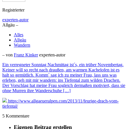
Registrierter
experten-autor
Allgäu –
Alles
Allgäu
Wandern
– von
Franz Kinker
experten-autor
Ein verregneter Sonntag Nachmittag ist´s, ein trüber Novembertag.
Keiner will so recht nach draußen, am warmen Kachelofen ist es
halt so gemütlich. Komm´ sag ich zu meiner Frau, lass uns was
erleben, geh mit mir wandern: ins Tiefental zum wilden Drachen.
Der Vorschlag hat meine Frau sogleich dermaßen motiviert, dass sie
ohne Murren ihre Wanderschuhe […]
https://www.allgaeueralpen.com/2013/11/feurige-drach-vom-
tiefental/
5 Kommentare
Eigenen Beitrag erstellen