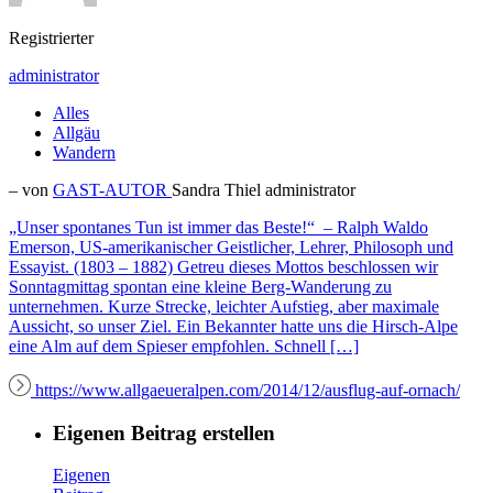
Registrierter
administrator
Alles
Allgäu
Wandern
– von
GAST-AUTOR
Sandra Thiel
administrator
„Unser spontanes Tun ist immer das Beste!“ – Ralph Waldo
Emerson, US-amerikanischer Geistlicher, Lehrer, Philosoph und
Essayist. (1803 – 1882) Getreu dieses Mottos beschlossen wir
Sonntagmittag spontan eine kleine Berg-Wanderung zu
unternehmen. Kurze Strecke, leichter Aufstieg, aber maximale
Aussicht, so unser Ziel. Ein Bekannter hatte uns die Hirsch-Alpe
eine Alm auf dem Spieser empfohlen. Schnell […]
https://www.allgaeueralpen.com/2014/12/ausflug-auf-ornach/
Eigenen Beitrag erstellen
Eigenen