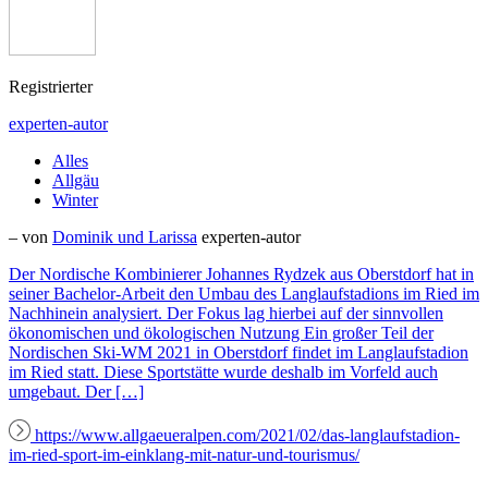
Registrierter
experten-autor
Alles
Allgäu
Winter
– von
Dominik und Larissa
experten-autor
Der Nordische Kombinierer Johannes Rydzek aus Oberstdorf hat in
seiner Bachelor-Arbeit den Umbau des Langlaufstadions im Ried im
Nachhinein analysiert. Der Fokus lag hierbei auf der sinnvollen
ökonomischen und ökologischen Nutzung Ein großer Teil der
Nordischen Ski-WM 2021 in Oberstdorf findet im Langlaufstadion
im Ried statt. Diese Sportstätte wurde deshalb im Vorfeld auch
umgebaut. Der […]
https://www.allgaeueralpen.com/2021/02/das-langlaufstadion-
im-ried-sport-im-einklang-mit-natur-und-tourismus/