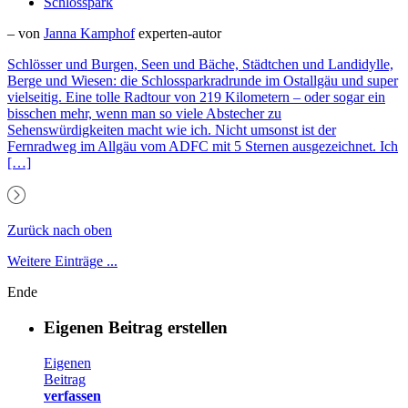
Schlosspark
– von
Janna Kamphof
experten-autor
Schlösser und Burgen, Seen und Bäche, Städtchen und Landidylle,
Berge und Wiesen: die Schlossparkradrunde im Ostallgäu und super
vielseitig. Eine tolle Radtour von 219 Kilometern – oder sogar ein
bisschen mehr, wenn man so viele Abstecher zu
Sehenswürdigkeiten macht wie ich. Nicht umsonst ist der
Fernradweg im Allgäu vom ADFC mit 5 Sternen ausgezeichnet. Ich
[…]
Zurück nach oben
Weitere Einträge ...
Ende
Eigenen Beitrag erstellen
Eigenen
Beitrag
verfassen