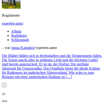
Registrierter
experten-autor
Allgäu
Radfahren
Schlosspark
– von
Janna Kamphof
experten-autor
Die Blätter hüllen sich in Herbstfarben und die Temperaturen fallen.
Die Sonne taucht alles in goldenes Licht und die höchsten Gipfel
sind bereits angezuckert. Er ist da: der Herbst. Die perfekte
Jahreszeit für Genussradler. Das Ostallgäu bietet die ideale Kulisse
für Radtouren im malerischen Alpenvorland. Wie wäre es zum
Beispiel mit einer zauberhaften Radtour zu […]
19.
Juni