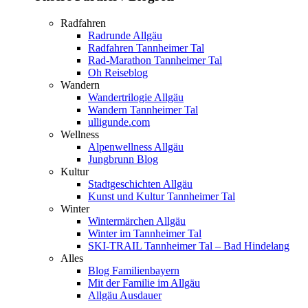
Radfahren
Radrunde Allgäu
Radfahren Tannheimer Tal
Rad-Marathon Tannheimer Tal
Oh Reiseblog
Wandern
Wandertrilogie Allgäu
Wandern Tannheimer Tal
ulligunde.com
Wellness
Alpenwellness Allgäu
Jungbrunn Blog
Kultur
Stadtgeschichten Allgäu
Kunst und Kultur Tannheimer Tal
Winter
Wintermärchen Allgäu
Winter im Tannheimer Tal
SKI-TRAIL Tannheimer Tal – Bad Hindelang
Alles
Blog Familienbayern
Mit der Familie im Allgäu
Allgäu Ausdauer