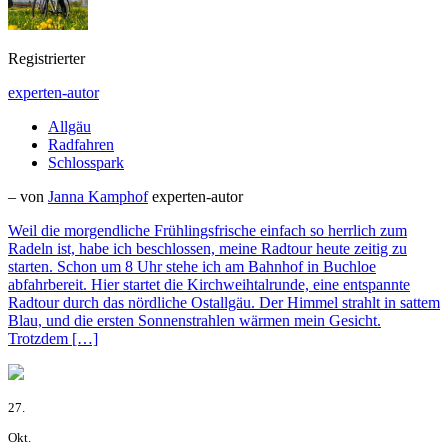
Registrierter
experten-autor
Allgäu
Radfahren
Schlosspark
– von
Janna Kamphof
experten-autor
Weil die morgendliche Frühlingsfrische einfach so herrlich zum
Radeln ist, habe ich beschlossen, meine Radtour heute zeitig zu
starten. Schon um 8 Uhr stehe ich am Bahnhof in Buchloe
abfahrbereit. Hier startet die Kirchweihtalrunde, eine entspannte
Radtour durch das nördliche Ostallgäu. Der Himmel strahlt in sattem
Blau, und die ersten Sonnenstrahlen wärmen mein Gesicht.
Trotzdem […]
27.
Okt.