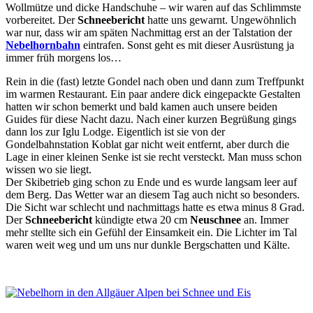
Wollmütze und dicke Handschuhe – wir waren auf das Schlimmste
vorbereitet. Der
Schneebericht
hatte uns gewarnt. Ungewöhnlich
war nur, dass wir am späten Nachmittag erst an der Talstation der
Nebelhornbahn
eintrafen. Sonst geht es mit dieser Ausrüstung ja
immer früh morgens los…
Rein in die (fast) letzte Gondel nach oben und dann zum Treffpunkt
im warmen Restaurant. Ein paar andere dick eingepackte Gestalten
hatten wir schon bemerkt und bald kamen auch unsere beiden
Guides für diese Nacht dazu. Nach einer kurzen Begrüßung gings
dann los zur Iglu Lodge. Eigentlich ist sie von der
Gondelbahnstation Koblat gar nicht weit entfernt, aber durch die
Lage in einer kleinen Senke ist sie recht versteckt. Man muss schon
wissen wo sie liegt.
Der Skibetrieb ging schon zu Ende und es wurde langsam leer auf
dem Berg. Das Wetter war an diesem Tag auch nicht so besonders.
Die Sicht war schlecht und nachmittags hatte es etwa minus 8 Grad.
Der
Schneebericht
kündigte etwa 20 cm
Neuschnee
an. Immer
mehr stellte sich ein Gefühl der Einsamkeit ein. Die Lichter im Tal
waren weit weg und um uns nur dunkle Bergschatten und Kälte.