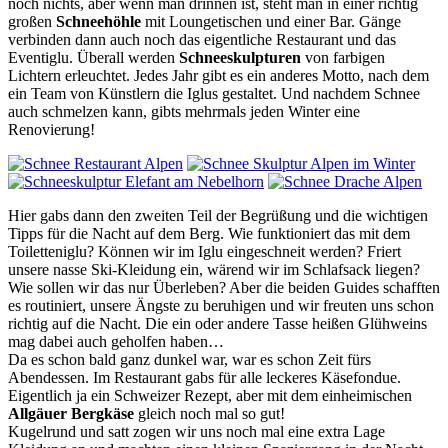
noch nichts, aber wenn man drinnen ist, steht man in einer richtig
großen
Schneehöhle
mit Loungetischen und einer Bar. Gänge
verbinden dann auch noch das eigentliche Restaurant und das
Eventiglu. Überall werden
Schneeskulpturen
von farbigen
Lichtern erleuchtet. Jedes Jahr gibt es ein anderes Motto, nach dem
ein Team von Künstlern die Iglus gestaltet. Und nachdem Schnee
auch schmelzen kann, gibts mehrmals jeden Winter eine
Renovierung!
Hier gabs dann den zweiten Teil der Begrüßung und die wichtigen
Tipps für die Nacht auf dem Berg. Wie funktioniert das mit dem
Toiletteniglu? Können wir im Iglu eingeschneit werden? Friert
unsere nasse Ski-Kleidung ein, wärend wir im Schlafsack liegen?
Wie sollen wir das nur Überleben? Aber die beiden Guides schafften
es routiniert, unsere Ängste zu beruhigen und wir freuten uns schon
richtig auf die Nacht. Die ein oder andere Tasse heißen Glühweins
mag dabei auch geholfen haben…
Da es schon bald ganz dunkel war, war es schon Zeit fürs
Abendessen. Im Restaurant gabs für alle leckeres Käsefondue.
Eigentlich ja ein Schweizer Rezept, aber mit dem einheimischen
Allgäuer Bergkäse
gleich noch mal so gut!
Kugelrund und satt zogen wir uns noch mal eine extra Lage