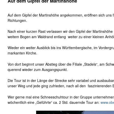
Auf dem Gipfel der Martinshöhe
Auf dem Gipfel der Martinshöhe angekommen, eröffnen sich uns fa
Richtungen.
Nach einer kurzen Rast verlassen wir den Gipfel der Martinshöhe 
weitem Bogen am Waldrand entlang weiter zu einer kleinen Anhö
Wieder ein weiter Ausblick bis ins Württembergische, im Vordergr
markanten Kirche.
Von dort beginnt unser Abstieg über die Filiale „Stadels“, am Schw
querend wieder zum Ausgangspunkt.
Die Tour ist in der Länge der Strecke sehr variabel und ausbauba
unser Weg und jede ging zufrieden, nach all den faszinierenden
Wer gerne mal eine Schneeschuhtour in der Gruppe unternehmen
wöchentlich eine „Geführte“ ca. 2 Std. dauernde Tour an:
www.obe