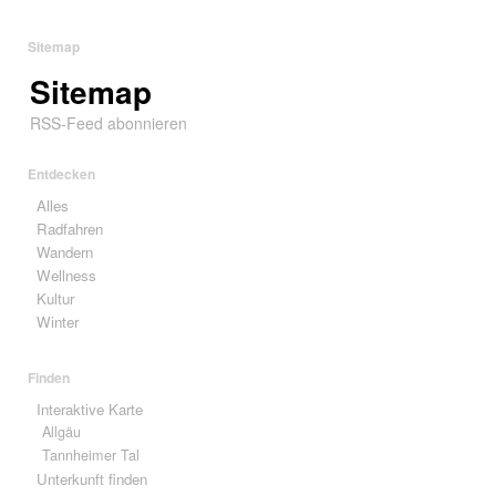
Sitemap
Sitemap
RSS-Feed abonnieren
Entdecken
Alles
Radfahren
Wandern
Wellness
Kultur
Winter
Finden
Interaktive Karte
Allgäu
Tannheimer Tal
Unterkunft finden